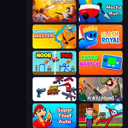
Felon Play: Ragdoll Sandbox
Mecha Run
Summoner Master
Slash Royal
DOP Noob: Draw to Save
Retro Battle
Gun Blast
Playground
Super Thief Auto
Noob Archer vs Stickman Zombie