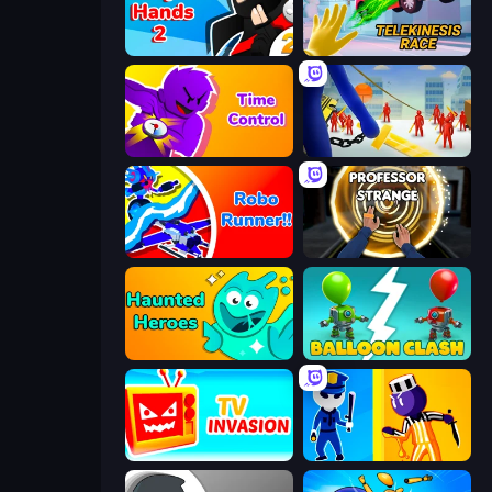
Ninja Hands 2
Telekinesis Race 3D
Time Control!
Slasher
Robo Runner
Professor Strange
Haunted Heroes
Balloon Clash
TV Invasion
Jailbreak: Hide or Attack!