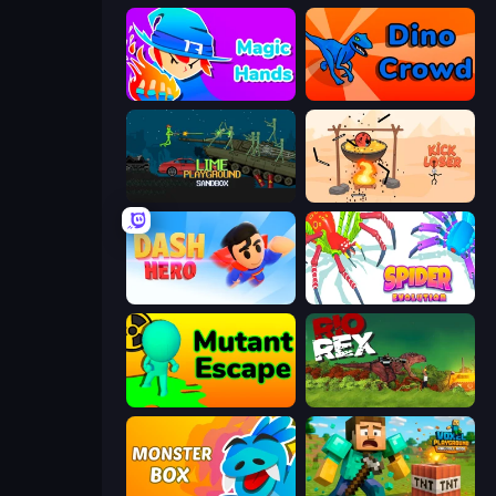
Magic Hands
Dino Crowd
Lime Playground Sandbox
Kick Loser
Dash Hero
Spider Evolution: Runner Game
Mutant Escape
Rio Rex