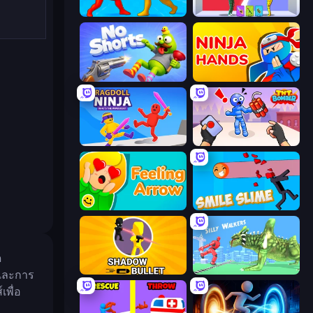
Epic Sword Battle! Fight in Arena
Who Dies Last?
No Shorts
Ninja Hands
Ragdoll Ninja: Imposter Hero
TNT Bomber
Feeling Arrow
Smile Slime
ด
Shadow Bullet
Silly Walkers
 และการ
เพื่อ