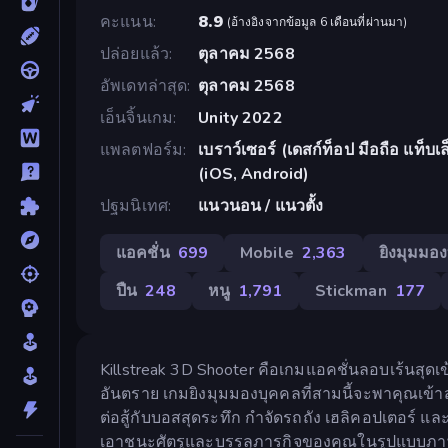
คะแนน
8.9
(
อ้างอิงจากข้อมูล 6 เดือนที่ผ่านมา
)
ปล่อยแล้ว
ตุลาคม 2568
อัพเดทล่าสุด
ตุลาคม 2568
เอ็นจิ้นเกม
Unity 2022
แพลตฟอร์ม
เบราว์เซอร์ (เดสก์ท็อป มือถือ แท็
(iOS, Android)
ปฐมนิเทศ
แนวนอน / แนวตั้ง
แอคชั่น
699
Mobile
2,363
ยิงมุมมอง
ปืน
248
หนู
1,791
Stickman
177
Killstreak 3D Shooter คือเกมแอคชั่นลอบเร้นสุดเข
อันตราย เกมยิงมุมมองบุคคลที่สามนี้จะพาคุณเข้าส
ต่อสู้กับบอสสุดระทึก กำจัดรถถัง เฮลิคอปเตอร์ และ
เอาชนะศัตรูและบรรลุภารกิจของคุณในรูปแบบภา