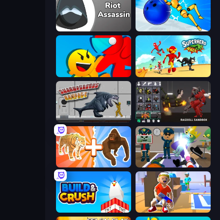
Riot Assassin
Playground Man! Ragdoll Show!
Riot Escape
Superhero Race!
Sharkosaurus Rampage
Last Play: Ragdoll Sandbox
Animal DNA Run
Find The Alien
Build and Crush
Blaster Pranks