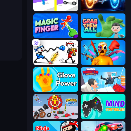
Rescue Throw
Portal Escape
Magic Finger 3D
Grab Them All
Doodle Smash
Fun Ragdoll Challenge!
Glove Power
Swing Monster: Decisive Battle
Smash Guy: Ragdoll Punch Hero
Mind Controller