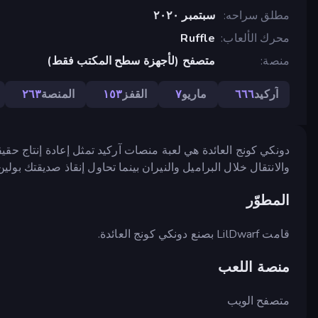
مطلق سراحه
سبتمبر ٢٠٢٠
محرك الألعاب
Ruffle
منصة
متصفح (لأجهزة سطح المكتب فقط)
آركيد
٦٦٦
ماريو
٧
القفز
١٥٣
المنصة
٢٦٣
دونكي كونج العائدة هي لعبة منصات آركيد تمثل إعادة إنتاج حقيقي
والانتقال خلال البراميل والنيران بينما تحاول إنقاذ صديقتك بول
المطوّر
قامت LilDwarf بصنع دونكي كونج العائدة.
منصة اللعب
متصفح الويب