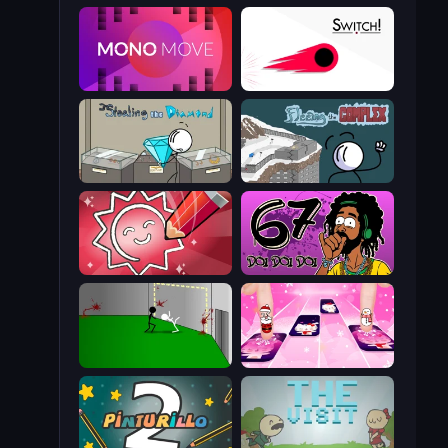
Mono Move
Switch!
Stealing the Diamond
Fleeing the Complex
Draw Quiz
67 Doi Doi
Die In Style
Catch Tiles: Piano Game