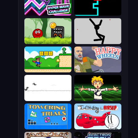
Hyper Wave Challenge
Scary Maze
Ball Hero Adventure: Red Bounce Ball
Rag Doll
Steve's World
Happy Wheels
Dino Game
Chainsaw Dance
Towering Trials
Infiltrating the Airship