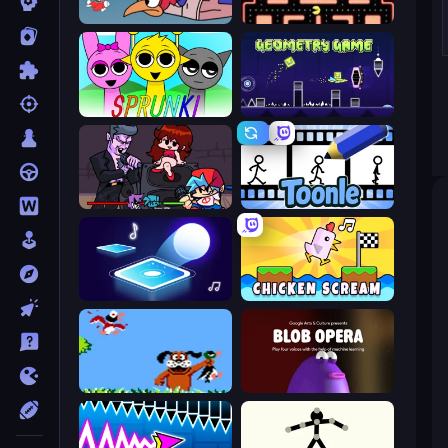
Cuphead
Pacman
Sprunki
Geometry Game
Friday Night Funkin'
Toonle
Tile Jumper 3D
Chicken Scream
Duck Hunt
Blob Opera