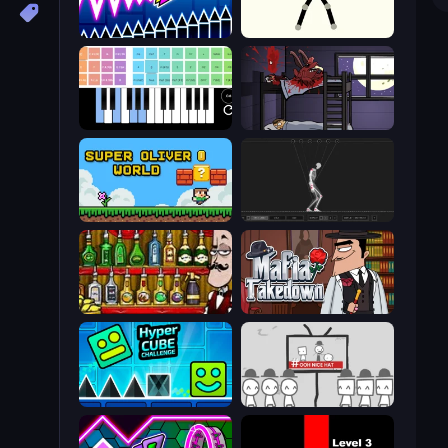
Wave Dash: Geometry Arrow
Stick Animator
Virtual Online Piano
The Visitor
Super Oliver World
Skeleton Simulator
Bartender The Right Mix
Mafia Takedown
Hyper Cube Challenge
We Become What We Behold