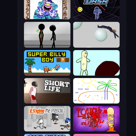
Exhibit of Sorrows
Electron Dash
Stick Figure Penalty 2
Bush Ragdoll
Super Billy Boy
Doodieman Voodoo
Short Life
Skribbl.io
Escaping the Prison
Load Up and Kill