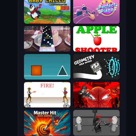
Baby Chicco Adventures
Perfect Piano
Rhythm Capture
Apple Shooter
The Impossible Game
Geometry: Open World
Gunblood
Madness Accelerant
Master Hit: Boss Hunter
Madness Project Nexus