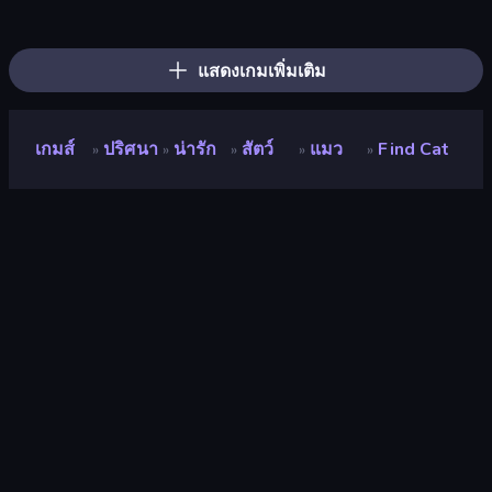
Knock Your Mind
Find Cat 2
Help Me: Tricky Brain Puzzles
Girlfriend from Hell
Cube Stories: Escape
God For a Day: Prequel
Max Mixed Cocktails
Bell Madness
Mafia Takedown
Diner in the Storm
Foreign Creature
Detective IQ: Brain Games
The Visitor
Stickman Escape School
Bartender The Right Mix
Brain Tricks: Brain Games
Exhibit of Sorrows
Fairy Room - Decor Game
แสดงเกมเพิ่มเติม
เกมส์
ปริศนา
น่ารัก
สัตว์
แมว
Find Cat
»
»
»
»
»
Find Cat
นักพัฒนา
ConchGame
คะแนน
8.4
(
อ้างอิงจากข้อมูล 6 เดือนที่ผ่านมา
)
ปล่อยแล้ว
ธันวาคม 2562
เอ็นจิ้นเกม
HTML5
แพลตฟอร์ม
เบราว์เซอร์ (เดสก์ท็อป มือถือ แท็บเล็ต),
แอป CrazyGames (iOS, Android)