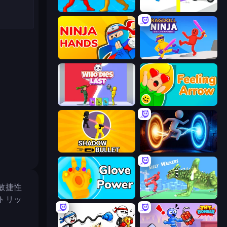
Epic Sword Battle! Fight in Arena
Rescue Throw
Ninja Hands
Ragdoll Ninja: Imposter Hero
Who Dies Last?
Feeling Arrow
Shadow Bullet
Portal Escape
敏捷性
Glove Power
Silly Walkers
トリッ