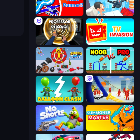
Robo Runner
Swing Monster: Decisive Battle
Professor Strange
TV Invasion
Smash Guy: Ragdoll Punch Hero
DOP Noob: Draw to Save
Balloon Clash
Slasher
No Shorts
Summoner Master