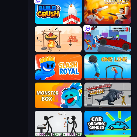
Build and Crush
Felon Play: Ragdoll Sandbox
Kick Loser
Stickman Destruction 3 Heroes
Slash Royal
One Line
Monster Box
Sharkosaurus Rampage
Ragdoll Throw Challenge
Car Drawing Game 3D