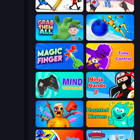
Doodle Smash
TNT Bomber
Grab Them All
Playground Man! Ragdoll Show!
Magic Finger 3D
Time Control!
Mind Controller
Ninja Hands 2
Fun Ragdoll Challenge!
Haunted Heroes