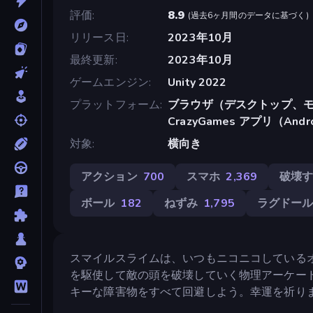
評価
8.9
(
過去6ヶ月間のデータに基づく
)
リリース日
2023年10月
最終更新
2023年10月
ゲームエンジン
Unity 2022
プラットフォーム
ブラウザ（デスクトップ、モ
CrazyGames アプリ（Andr
対象
横向き
アクション
700
スマホ
2,369
破壊
ボール
182
ねずみ
1,795
ラグドー
スマイルスライムは、いつもニコニコしている
を駆使して敵の頭を破壊していく物理アーケー
キーな障害物をすべて回避しよう。幸運を祈り