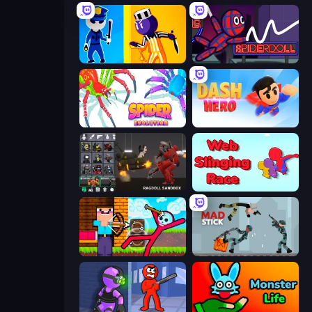
Jailbreak: Hide or Attack!
SpiderDoll
Spider Evolution: Runner Game
Dash Hero
Last Play: Ragdoll Sandbox
Web Slinging Race
Noob Archer vs Stickman Zombie
Mad Stick