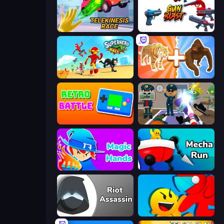
Telekinesis Race 3D
Gun Blast
Superhero Race!
Animal DNA Run
Retro Battle
Find The Alien
Magic Hands
Mecha Run
Riot Assassin
Riot Escape