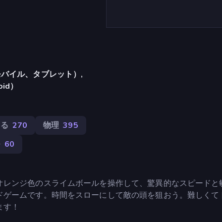
バイル、タブレット）,
oid）
する
270
物理
395
ル
60
オレンジ色のスライムボールを操作して、驚異的なスピードと
ドゲームです。時間をスローにして敵の頭を狙おう。難しくて
ます！