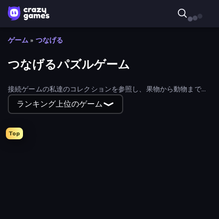
ゲーム
»
つなげる
つなげるパズルゲーム
接続ゲームの私達のコレクションを参照し、果物から動物まで何
でもリンクする。提供されたフィルタを使用して、トップ、最
ランキング上位のゲーム
新、および最も人気のあるによってリストを並べ替える。
Top
Mahjong Unlimited
Associations - Word Connect
Elemental Monsters: Merge
Connect 4 Online Multiplayer
Word Cross
Kitty Scramble: Word Stacks
Jelly Merge: Upgrade & Sell
Rope Stitch Puzzle
Emoji Puzzle!
Merge the Numbers
Om Nom Connect Classic
Traffic Architect
Logic Chain Master
Connect the Dots – Relaxing Puzzle
Valentine Mahjong
Mahjong Epic
Collect Em All!
Flow Mania
Metro Connect
Color King
Italian Animal Alchemy - Brainrot
Flow 2048 3D
Beam
Same Game Fruit Collapse
Christmas Mansion
Draw Line
Toilet Rush - Draw Puzzle
Mahjong Solitaire Zodiac
Animal One-Line
Merge to Million