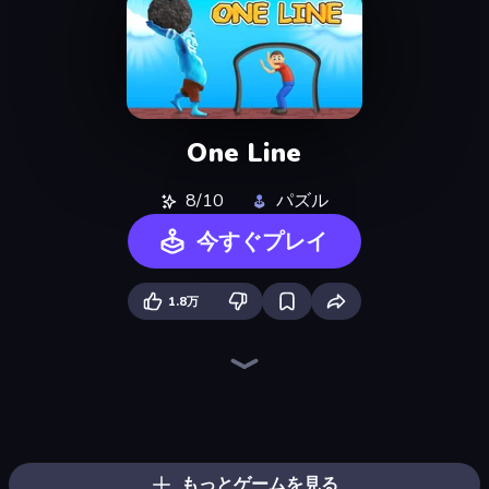
One Line
8/10
パズル
今すぐプレイ
1.8万
Draw Climber
Draw Crash Race
Draw Bridge
Doodle Road
Draw Line
Screamals
Draw To Smash!
Car Drawing Game
Bouncy Motors
Hungry Frog
Save My Pets
Line Rider
Eggy Car
Gomu Goman
Draw Bridge Puzzle
Merge & Construct
Hydraulic Press 2D ASMR
Through the Wall
もっとゲームを見る