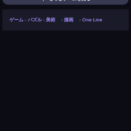
ゲーム
パズル
美術
描画
One Line
»
»
»
»
One Line
開発者
playablefactory
評価
8.0
(
過去6ヶ月間のデータに基づく
)
リリース日
2022年9月
最終更新
2025年12月
ゲームエンジン
HTML5
プラットフォーム
ブラウザ（デスクトップ、モバイ
ル、タブレット）, CrazyGames
アプリ（iOS, Android）
対象
縦向き