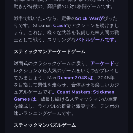
動きが特徴の、高評価の1対1格闘ゲームです。
戦争で戦いたいなら、定番の
Stick Warが
ぴった
りです。Stickman
Clash
でアクションを続けまし
ょう。これは、様々な武器を装備した棒人間の戦
士として戦う、スリリングな
バトルゲームです。
スティックマンアーケードゲーム
対面式のクラシックゲームに戻り、
アーケード
セ
レクションから人気のゲームをいくつかプレイし
てみましょう。Man
Runner 2048 は
、2048年
を目指して男性を走らせ、合体させる楽しいカジ
ュアルゲームです
。Count Masters: Stickman
Games は
、成長し続けるスティックマンの軍隊
を編成し、ライバルの群衆と激突する、テンポの
速いランニングゲームです。
スティックマンパズルゲーム