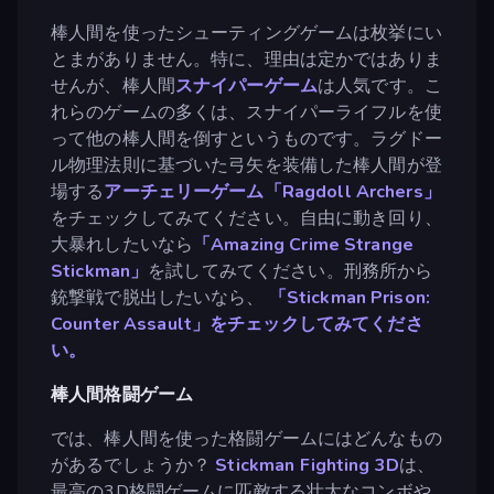
棒人間を使ったシューティングゲームは枚挙にい
とまがありません。特に、理由は定かではありま
せんが、棒人間
スナイパーゲーム
は人気です。こ
れらのゲームの多くは、スナイパーライフルを使
って他の棒人間を倒すというものです。ラグドー
ル物理法則に基づいた弓矢を装備した棒人間が登
場する
アーチェリーゲーム
「Ragdoll Archers」
をチェックしてみてください。自由に動き回り、
大暴れしたいなら
「Amazing Crime Strange
Stickman」
を試してみてください。刑務所から
銃撃戦で脱出したいなら、
「Stickman Prison:
Counter Assault」をチェックしてみてくださ
い。
棒人間格闘ゲーム
では、棒人間を使った格闘ゲームにはどんなもの
があるでしょうか？
Stickman Fighting 3D
は、
最高の3D格闘ゲームに匹敵する壮大なコンボや