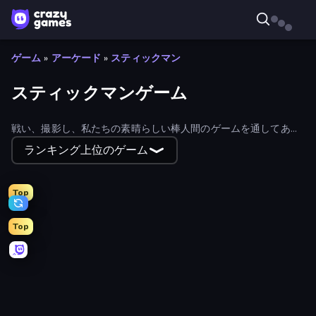
ゲーム
»
アーケード
»
スティックマン
スティックマンゲーム
戦い、撮影し、私たちの素晴らしい棒人間のゲームを通してあな
たの方法をレース！リストフィルターを使用してそれらを見つけ
ランキング上位のゲーム
ることによって、最新かつ最高の棒人間のゲームをプレイする。
Top
Top
Man Runner 2048
Stickman Project
Ragdoll Throw Challenge
Ragdoll Soccer 2 Players
Prison Life
Count Masters: Stickman Games
Stick Epic Fighter
Bridge Race
Jailbreak: Hide or Attack!
Stick Crush
Gomu Goman
Line Driver
Mad Stick
No Pain No Gain - Ragdoll Sandbox
Through the Wall
Stickman Epic
Bed Wars
Doodle Smash
Fun Ragdoll Challenge!
Infiltrating the Airship
Rescue Throw
Donut Place
Kick Loser
Stickman Bullet Warriors
Escaping the Prison
Stick Fighter vs Zombies
Fleeing the Complex
Stickman King
Age Evolution Run
Stickman Weapon Master