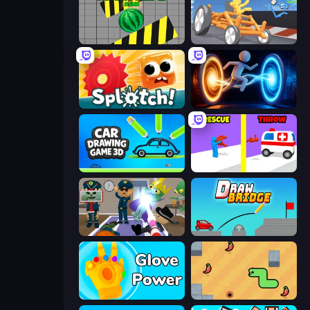
Hydraulic Press 2D ASMR
Draw Crash Race
Splotch!
Portal Escape
Car Drawing Game 3D
Rescue Throw
Find The Alien
Draw Bridge
Glove Power
SSSPICY!