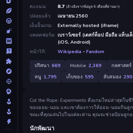
คะแนน
8.7
(
อ้างอิงจากข้อมูล 6 เดือนที่ผ่านมา
)
ปล่อยแล้ว
เมษายน 2560
เอ็นจิ้นเกม
Externally hosted (iframe)
แพลตฟอร์ม
เบราว์เซอร์ (เดสก์ท็อป มือถือ แท็บ
(iOS, Android)
หน้าวิกิ
Wikipedia
-
Fandom
ปริศนา
669
Mobile
2,369
กลศาสตร์
หนู
1,795
เก็บของ
595
ลับสมอง
290
Cut the Rope: Experiments คือเกมใหม่ล่าสุดในซ
ของออม-นอม และเขาต้องการให้ออม-นอมกินลูกอม
ขณะที่คุณเล่นไปในแต่ละด่าน คุณจะช่วยป้อนลูก
นักพัฒนา