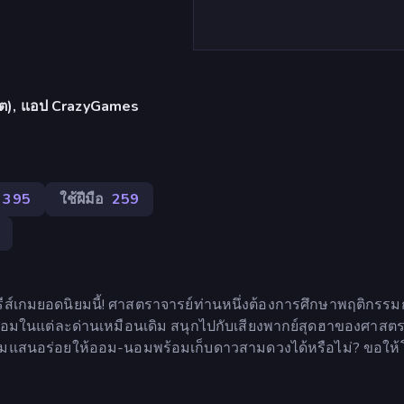
เล็ต), แอป CrazyGames
395
ใช้ฝีมือ
259
ีรีส์เกมยอดนิยมนี้! ศาสตราจารย์ท่านหนึ่งต้องการศึกษาพฤติกรร
ในแต่ละด่านเหมือนเดิม สนุกไปกับเสียงพากย์สุดฮาของศาสตร
อมแสนอร่อยให้ออม-นอมพร้อมเก็บดาวสามดวงได้หรือไม่? ขอให้โ