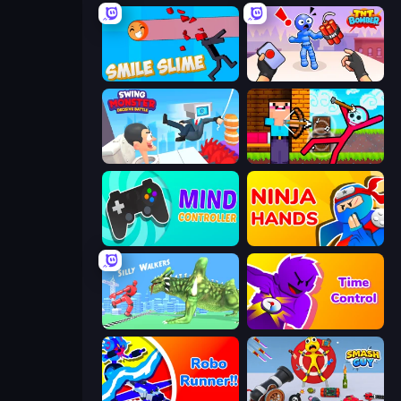
Smile Slime
TNT Bomber
Swing Monster: Decisive Battle
Noob Archer vs Stickman Zombie
Mind Controller
Ninja Hands
Silly Walkers
Time Control!