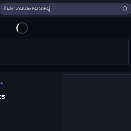
ts
ts