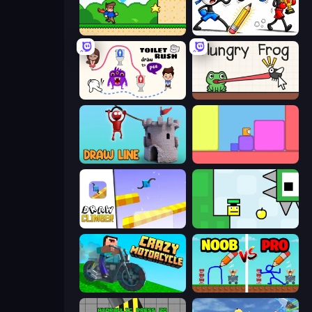
Steve's World
Doodle Smash
Toilet Rush - Draw Puzzle
Hungry Frog
Draw Line
Level EATEN!
Draw Climber
Appel
Crazy Motorcycle
DOP Noob: Draw to Save