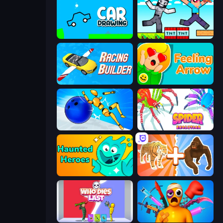
Car Drawing Game
Noob Gigachad: Parkour Tricks Challenge
Racing Builder
Feeling Arrow
Playground Man! Ragdoll Show!
Spider Evolution: Runner Game
Haunted Heroes
Animal DNA Run
Who Dies Last?
Fun Ragdoll Challenge!