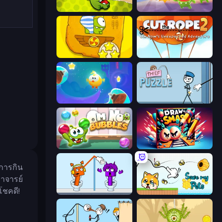
Cut the Rope
Om Nom: Run
Cut the Rope Time Travel
Cut The Rope 2
Cut the Rope: Magic
Thief Puzzle
Om Nom: Bubbles
Draw To Smash!
มการกิน
าจารย์
ชคดี!
Square Punki Long Hand
Save My Pets