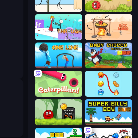
Gomu Goman
Red Bounce Ball 5
Through the Wall
Kick Loser
One Line
Baby Chicco Adventures
Caterpillars
Emoji Puzzle!
Ball Hero Adventure: Red Bounce Ball
Super Billy Boy