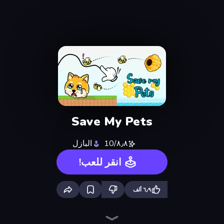
Save My Pets
٨٫٨/10
البازل
انقر للعب!
٦٫٩ ألف