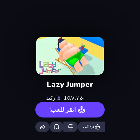
Lazy Jumper
٨٫٧/10
آركيد
انقر للعب!
٣٫١ ألف