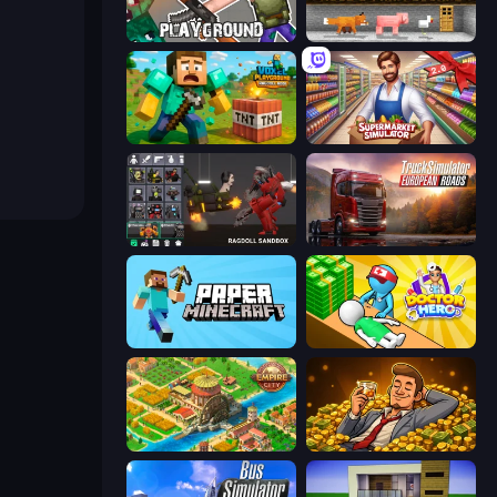
Playground
Noob's Farm Escape
Voxel Playground: Ragdoll Noob
Supermarket Simulator: Store Manager
Last Play: Ragdoll Sandbox
Truck Simulator: European Roads
Paper Minecraft
Doctor Hero
Empire City
Idle Billionaire Tycoon