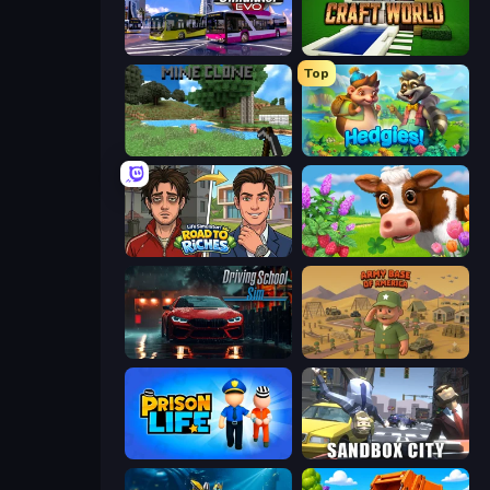
Bus Simulator: EVO
Craft World
Top
Mine Clone
Hedgies
Life Simulator: Road to Riches
Country Life Meadows
Driving School Simulator
Army Base Of America
Prison Life
Sandbox City