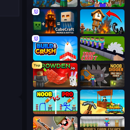
Cube Commander
Noob: Island Escape
CubeCraft: Merge & Battle
Noob Fuse
Build and Crush
Trap Craft
Top
Grow A Garden | Growden.io
Noob Digger: Pro Drill Miner
DOP Noob: Draw to Save
Island Expander