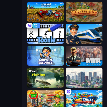
Field Master
Homesteads: Dream Farm
Toonle
Idle Train Empire Tycoon
Airport Security
MMA Manager 2
Real Fishing Simulator
SuperCity 3D