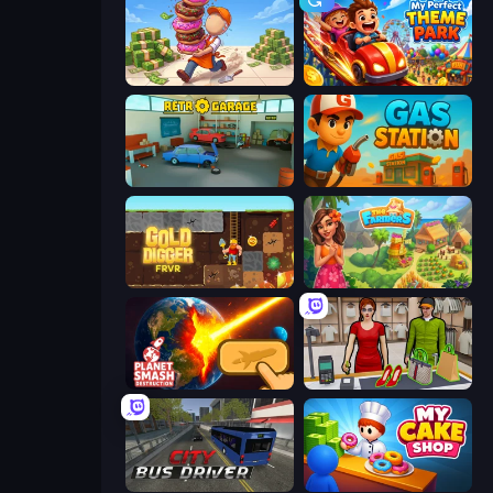
Donut Place
My Perfect Theme Park
Retro Garage
Gas Station
Gold Digger FRVR
The Farmers
Planet Smash Destruction
Shop Master 3D
City Bus Driver
My Cake Shop