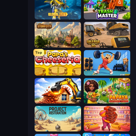
Global City
Trash Master
Steam City
Gold Rush: Gold Simulator 3D
Top
Papa's Cheeseria
Gym Boss
City Constructor
Papaya Summer Farm
Project Restoration
Candy Packing Store