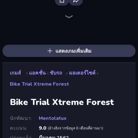
Bloxd.io
Ragdoll Archers
EvoWars.io
Piece of Cake: Merge and Bake
Veck.io
Racing Limits
Traffic Rider
Mahjongg Solitaire
Screw Out: Bolts and Nuts
Words of Wonders
Piles of Mahjong
Designville: Merge & Design
Miniblox
Space Waves
Stickman Clash
SkillWarz
Fortzone Battle Royale
Arrow Escape
แสดงเกมเพิ่มเติม
เกมส์
แอคชั่น
ขับรถ
มอเตอร์ไซค์
»
»
»
»
Bike Trial Xtreme Forest
Bike Trial Xtreme Forest
นักพัฒนา
Mentolatux
คะแนน
9.0
(
อ้างอิงจากข้อมูล 6 เดือนที่ผ่านมา
)
ปล่อยแล้ว
มีนาคม 2562