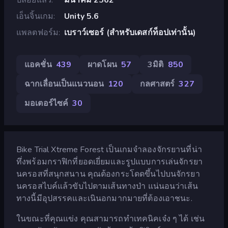
เอ็นจิ้นเกม
Unity 5.6
แพลตฟอร์ม
เบราว์เซอร์ (สำหรับเดสก์ท็อปเท่านั้น)
แอคชั่น
439
ผาดโผน
57
3มิติ
850
ฉากเลื่อนเป็นแนวนอน
120
กลศาสตร์
327
มอเตอร์ไซค์
30
Bike Trial Xtreme Forest เป็นเกมจำลองจักรยานที่น่า
ทึ่งพร้อมกราฟิกที่ยอดเยี่ยมและรูปแบบการเล่นจักรยา
นครอสที่สนุกสนาน คุณต้องกระโดดขึ้นไปบนจักรยา
นครอสไบค์แล้วขับไปตามเส้นทางป่า แน่นอนว่าเส้น
ทางนี้มีอุปสรรคและเนินอกมากมายที่ต้องเอาชนะ.
ในขณะที่คุณแข่ง คุณสามารถทำเทคนิคเจ๋ง ๆ ได้ เช่น