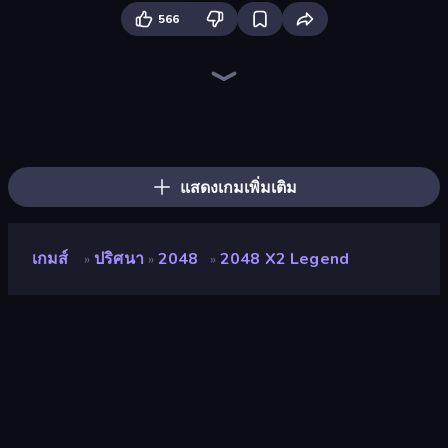
566
Piles of Mahjong
Skydom
Arrow Escape
Piece of Cake: Merge and Bake
Skydom: Reforged
Screw Out: Bolts and Nuts
Mahjongg Solitaire
Wood Block Journey
Block Blaster
Match Arena
Mahjong Puzzle: Tile Match
2048 Merge Blocks
Tasty Match: Mahjong Pairs
TenTrix
2048
Merge Fruits
Color Water Sort 3D
Candy Riddles
แสดงเกมเพิ่มเติม
เกมส์
ปริศนา
2048
2048 X2 Legend
»
»
»
2048 X2 Legend
นักพัฒนา
inlogic.sk
คะแนน
9.2
(
อ้างอิงจากข้อมูล 6 เดือนที่ผ่านมา
)
ปล่อยแล้ว
มีนาคม 2569