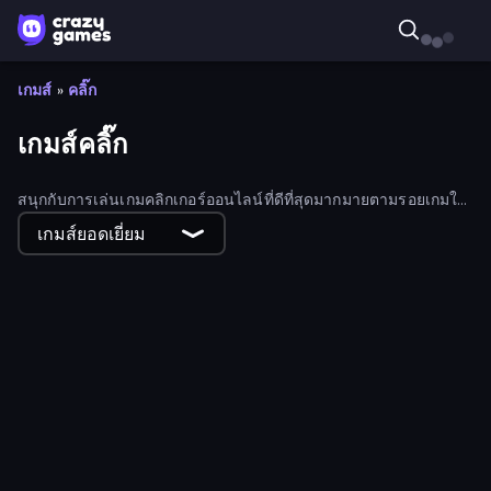
เกมส์
»
คลิ๊ก
เกมส์คลิ๊ก
สนุกกับการเล่นเกมคลิกเกอร์ออนไลน์ที่ดีที่สุดมากมายตามรอยเกมใน
ตำนานอย่าง Cookie Clicker, Adventure Capitalist และ
Planet
เกมส์ยอดเยี่ยม
Clicker
เกมคลิกเกอร์เหล่านี้มีทั้งแบบเพิ่มทีละน้อยและแบบไม่ต้องทำ
อะไรเลย
Poke the Presidents
Pro Construction: Simulation 3D
Juice Production Tycoon
MergeMine Idle
King of Cash Business Idle
MineMerge
Idle Emoji Factory
Crusher Block
Evo Fish
Noob Basketball Clicker
Weapons Journey
Connect idle
Hot Road Infinite
Mine Loop
Dragon Hunter
Garden Idle
Idle Space Business Tycoon
Craft Drill Clicker
One Treasure
Bees Clicker
Quantum God
Mine Merge Mania
Cubes Crusher
Juice Production Tycoon Remake
Alchemy Merge Clicker
Slime Farm Remake
Neon Core Breaker
Block City Clicker
Race Clicker: Drift Max
Idle Sand Castle
Monster Impact
Brainrot Idle Clicker
Crafters Inc: Tycoon Empire
Slime Clicker
Idle Pet Business
Little Blacksmith Clicker