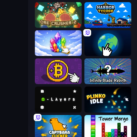
OreCrusher 2
Harbor Tycoon
Crystalia Idle Clicker
Planet Clicker 2
Money Maker
Infinite Blade: Rebirth
Omega Layers
Plinko Idle