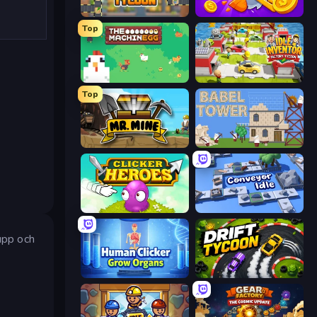
Leek Factory Tycoon
Farm Ring Idle
Top
The MachinEGG
Idle Inventor
Top
Mr. Mine
Babel Tower
Clicker Heroes
Conveyor Idle
upp och
Human Clicker: Grow Organs
Drift Tycoon