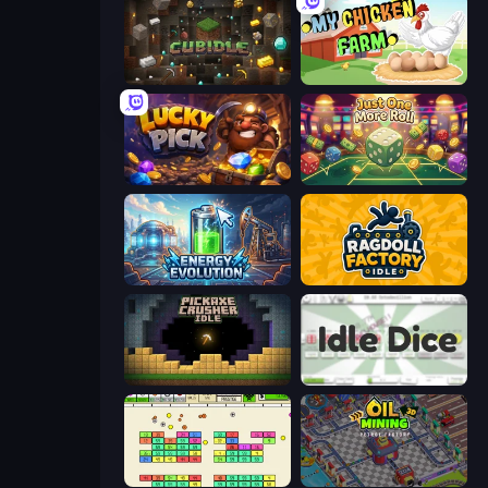
Cubidle
My Chicken Farm
Lucky Pick
Just One More Roll
Energy Evolution
Ragdoll Factory Idle
Pickaxe Crusher Idle
Idle Dice
Idle Breakout
Oil Mining 3D: Petrol Factory