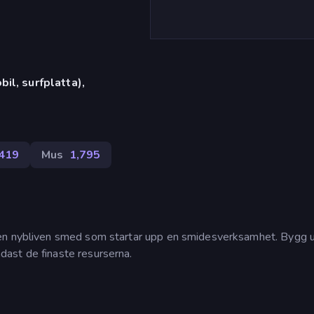
il, surfplatta),
419
Mus
1,795
 en nybliven smed som startar upp en smidesverksamhet. Bygg 
ast de finaste resurserna.