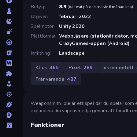
Betyg
8.9
(
baserat på de senaste 6 månaderna
)
Utgiven
februari 2022
Spelmotor
Unity 2020
Plattformar
Webbläsare (stationär dator, mob
CrazyGames-appen (Android)
Inriktning
Landscape
Klick
365
Pixel
289
Inkrementell
Frånvarande
487
Weaponsmith Idle är ett spel där du spelar som
expandera din vapensmedja genom att förädla end
Funktioner