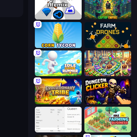
Idle Mine: Remix
Laptop Empire
Corn Tycoon
Farm Drones
Idle Clicker Runner
Money Factory: Tycoon Idle Game
Evolutionary Tribe
Dungeon Clicker
Idle Ants
Idle Farming Business