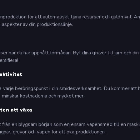
nproduktion för att automatiskt tjäna resurser och guldmynt. A
 aspekter av din produktionslinje.
rser när du har uppnått förmågan. Byt dina gruvor till järn och din
rsifiera!
ktivitet
ra varje beröringspunkt i din smidesverksamhet. Du kommer att h
r, minskar kostnaderna och mycket mer.
ten att växa
ått från en blygsam början som en ensam vapensmed till en maski
 ugnar, gruvor och vapen för att öka produktionen.