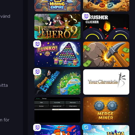
Idle Mining Empire
Gear Factory
nvänd
Incremental Epic Hero 2
Crusher Clicker
PLINKO!
Mine Clicker
itta
Planet Evolution: Idle Clicker
Your Chronicle
n för
Evolve
Merge Miner