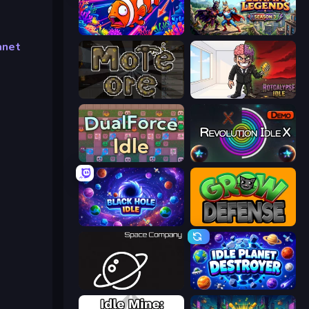
Fish Catch Idle
Llama Legends
anet
More Ore
Rotcalypse: Idle Incremental
DualForce Idle
Revolution Idle X
Black Hole Idle
Grow Defense
Space Company
Idle Planet Destroyer