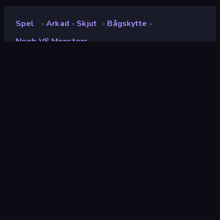
Spel
Arkad
Skjut
Bågskytte
»
»
»
»
Noob VS Monsters
Noob VS Monsters
Utvecklare
VanguArts
Betyg
(
baserat på de senaste 6
8.5
månaderna
)
Utgiven
maj 2024
Senast uppdaterad
maj 2024
Spelmotor
HTML5
Plattformar
Webbläsare (stationär dator,
mobil, surfplatta),
CrazyGames-appen (iOS,
Android)