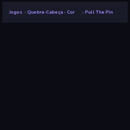
Jogos
Quebra-Cabeça
Cor
Pull The Pin
»
»
»
Pull the Pin
Desenvolvedor
Rollic Games
Classificação
8,4
(
com base nos últimos 6 meses
)
Lançado
abril de 2025
Ultima atualização
abril de 2025
Motor de jogo
Unity 6
Plataformas
Navegador (computador,
celular, tablet), Aplicativo
CrazyGames (Android), App
Store (iOS, Android)
Orientação
Paisagem / Retrato