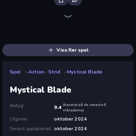
Bloxd.io
Ragdoll Archers
EvoWars.io
Veck.io
Piece of Cake: Merge and Bake
Racing Limits
Traffic Rider
Mahjongg Solitaire
Screw Out: Bolts and Nuts
Words of Wonders
Piles of Mahjong
Designville: Merge & Design
Miniblox
Space Waves
Stickman Clash
SkillWarz
Fortzone Battle Royale
Arrow Escape
Visa fler spel
Spel
Action
Strid
Mystical Blade
»
»
»
Mystical Blade
Betyg
(
baserat på de senaste 6
9.4
månaderna
)
Utgiven
oktober 2024
Senast uppdaterad
oktober 2024