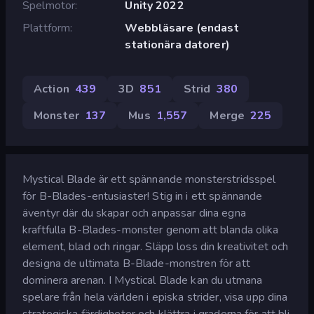
Spelmotor
Unity 2022
Plattform
Webbläsare (endast
stationära datorer)
Action
439
3D
851
Strid
380
Monster
137
Mus
1,557
Merge
225
Mystical Blade är ett spännande monsterstridsspel
för B-Blades-entusiaster! Stig in i ett spännande
äventyr där du skapar och anpassar dina egna
kraftfulla B-Blades-monster genom att blanda olika
element, blad och ringar. Släpp loss din kreativitet och
designa de ultimata B-Blade-monstren för att
dominera arenan. I Mystical Blade kan du utmana
spelare från hela världen i episka strider, visa upp dina
strategiska färdigheter och klättra i graderna för att bli