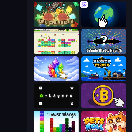
OreCrusher 2
Planet Clicker 2
Idle Breakout
Infinite Blade: Rebirth
Crystalia Idle Clicker
Harbor Tycoon
Omega Layers
Money Maker