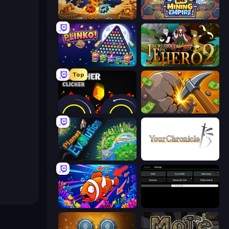
Gear Factory
Idle Mining Empire
PLINKO!
Incremental Epic Hero 2
Top
Crusher Clicker
Mine Clicker
Planet Evolution: Idle Clicker
Your Chronicle
Fish Catch Idle
Evolve