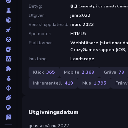
Betyg
8.3
(
baserat på de senaste 6 mån
Utgiven
juni 2022
Senast uppdaterad
mars 2023
Spelmotor
HTML5
Plattformar
Webbläsare (stationär dat
CrazyGames-appen (iOS, 
Inriktning
Landscape
Klick
365
Mobile
2,369
Gräva
79
Inkrementell
419
Mus
1,795
Frånv
Utgivningsdatum
geassemánnu 2022