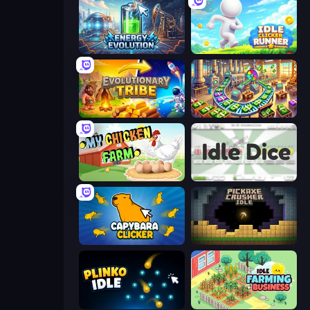
Energy Evolution
Idle Clicker Runner
Evolutionary Tribe
Money Factory: Tycoon Idle Game
My Chicken Farm
Idle Dice
Capybara Clicker
Pickaxe Crusher Idle
Plinko Idle
Idle Farming Business