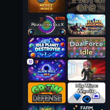
Merge Miner
More Ore
Revolution Idle X
Llama Legends
Idle Planet Destroyer
DualForce Idle
Black Hole Idle
Rotcalypse: Idle Incremental
Grow Defense
Idle Mine: Remix