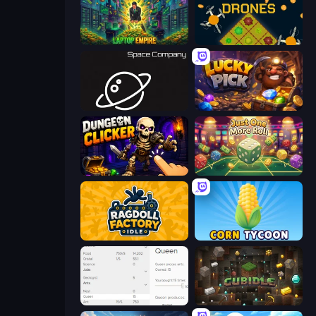
Laptop Empire
Farm Drones
Space Company
Lucky Pick
Dungeon Clicker
Just One More Roll
Ragdoll Factory Idle
Corn Tycoon
Idle Ants
Cubidle