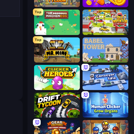
Leek Factory Tycoon
Farm Ring Idle
Top
The MachinEGG
Idle Inventor
Top
Mr. Mine
Babel Tower
Clicker Heroes
Conveyor Idle
Drift Tycoon
Human Clicker: Grow Organs