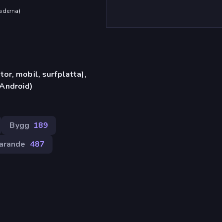
aderna
)
or, mobil, surfplatta),
Android)
Bygg
189
arande
487