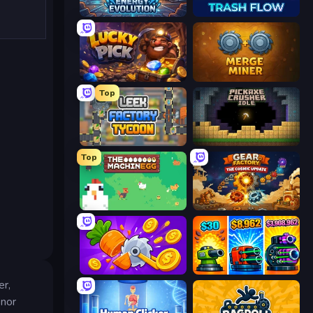
Energy Evolution
Trash Flow
Lucky Pick
Merge Miner
Top
Leek Factory Tycoon
Pickaxe Crusher Idle
Top
The MachinEGG
Gear Factory
Farm Ring Idle
Pumpkin Defense: Merge Cannon
er,
enor