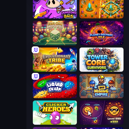
Dungeons and Bags
BloomGuard
Just One More Roll
Planet Destroy Idle
Evolutionary Tribe
Tower Core Survivors
Liquid Swarm
Idle Mining Empire
Clicker Heroes
Dominate All Shapes