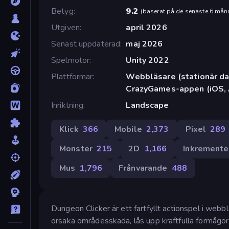
Betyg
9.2
(
baserat på de senaste 6 mån
Utgiven
april 2026
Senast uppdaterad
maj 2026
Spelmotor
Unity 2022
Plattformar
Webbläsare (stationär dat
CrazyGames-appen (iOS, 
Inriktning
Landscape
Klick
366
Mobile
2,373
Pixel
289
Monster
215
2D
1,166
Inkremente
Mus
1,796
Frånvarande
488
Dungeon Clicker är ett fartfyllt actionspel i webb
orsaka områdesskada, lås upp kraftfulla förmågor 