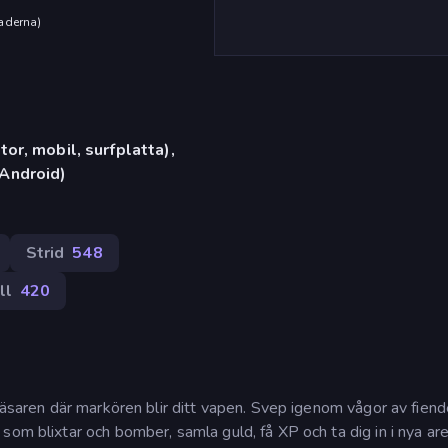
aderna
)
or, mobil, surfplatta),
Android)
Strid
548
ll
420
läsaren där markören blir ditt vapen. Svep igenom vågor av fiend
som blixtar och bomber, samla guld, få XP och ta dig in i nya ar