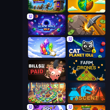
Mage Castle Idle Defense
Land Explorers: Merge & Build
Black Hole Idle
Mine Clicker
Crystalia Idle Clicker
Cat Planet Idle
Bills Must Be Paid
Farm Drones
Money Factory: Tycoon Idle Game
Ascent of Echoes