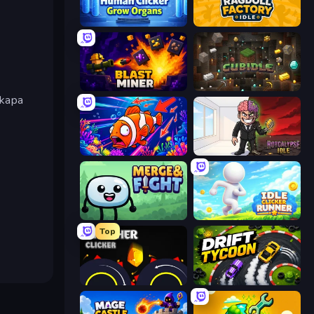
Human Clicker: Grow Organs
Ragdoll Factory Idle
Blast Miner
Cubidle
skapa
Fish Catch Idle
Rotcalypse: Idle Incremental
Merge & Fight
Idle Clicker Runner
Top
Crusher Clicker
Drift Tycoon