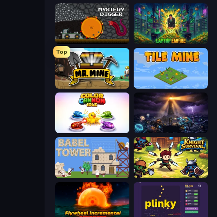
Mystery Digger
Laptop Empire
Top
Mr. Mine
Tile Mine
Color Cannon Idle
The Last Lighthouse
Babel Tower
Knight Survival