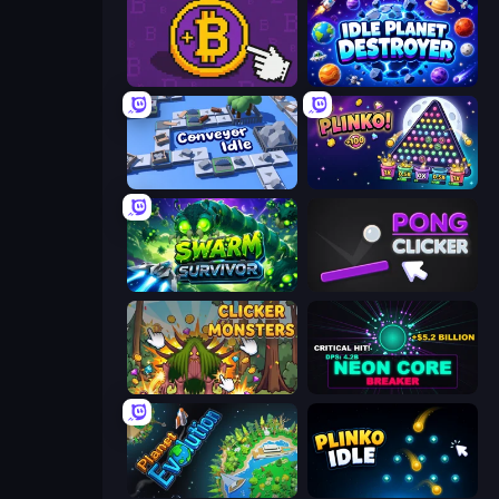
Money Maker
Idle Planet Destroyer
Conveyor Idle
PLINKO!
Swarm Survivor
Pong Clicker
Clicker Monsters
Neon Core Breaker
Planet Evolution: Idle Clicker
Plinko Idle