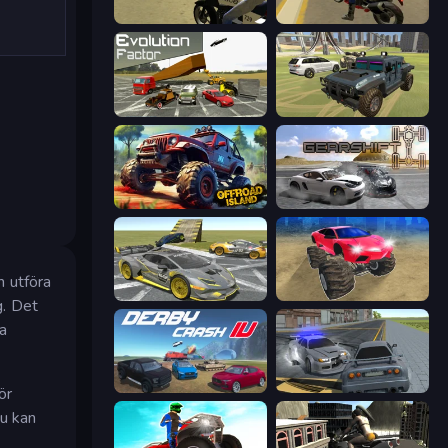
3D Moto Simulator 2
Moto Rider 3D
Evolution Factor
4x4 Offroader
Offroad Island
Gearshift One
h utföra
Wrong Way
Monster Cars: Ultimate Simulator
g. Det
ga
Derby Crash 4
RCC City Racing
ör
Du kan