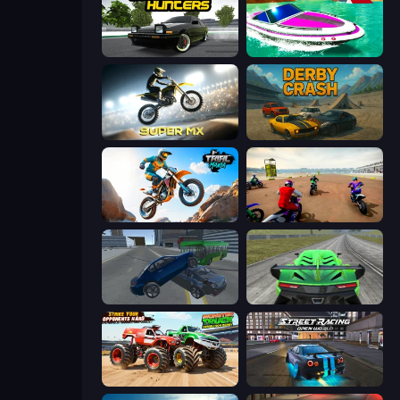
Drift Hunters
Jet Boat Racing
Super MX - Last Season
Derby Crash
Trial Mania
Super MX - The Champion
Offroader V6
Speed Racing Pro 2
Monster Truck Demolition Derby
Street Racing: Open World