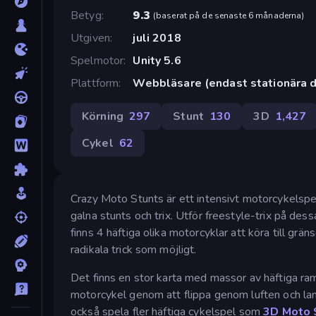
Betyg
9.3
(
baserat på de senaste 6 månaderna
)
Utgiven
juli 2018
Spelmotor
Unity 5.6
Plattform
Webbläsare (endast stationära d
Körning
297
Stunt
130
3D
1,427
Cykel
62
Crazy Moto Stunts är ett intensivt motorcykelspe
galna stunts och trix. Utför freestyle-trix på des
finns 4 häftiga olika motorcyklar att köra till g
radikala trick som möjligt.
Det finns en stor karta med massor av häftiga ramp
motorcykel genom att flippa genom luften och lan
också spela fler häftiga cykelspel som
3D Moto 