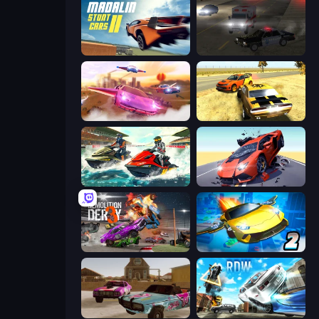
Madalin Stunt Cars 2
City Car Driving Simulator 2
Ultimate Flying Car
3D Car Simulator
Jetski Race
Hyper Cars Ramp Crash
Demolition Derby 3
Ultimate Flying Car 2
Village Car Stunts
Real Drift World