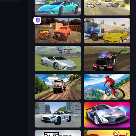
Real City Driver
Derby Crash 3
DriveTown
Crazy Car Stunts
Sports Cars Driver
POLICE Chase Simulator
Hill Travel 3D
Riders Downhill Racing
Crazy Stunt Cars 2
Grand Cyber City