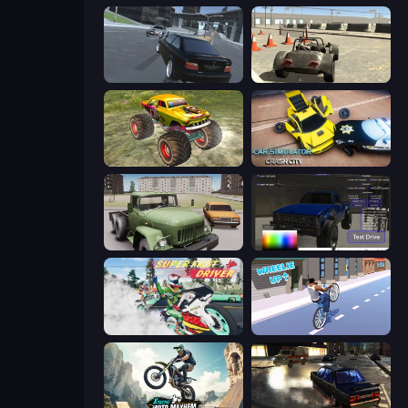
Transporter Hot Pursuit
Free Rally
Real Simulator: Monster Truck
Car Simulator: Crash City
Truck Driver Easy Road
Car Inspector: Truck
Super Fast Driver
Wheelie Up