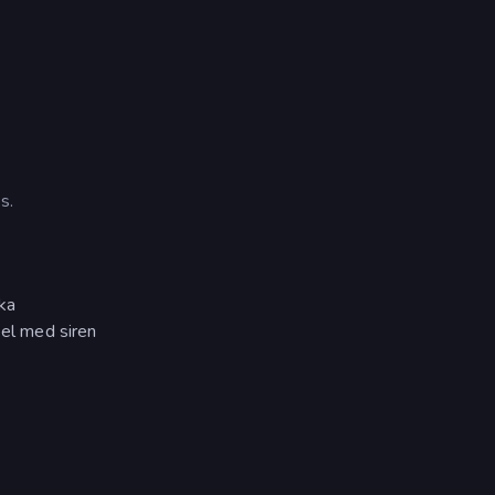
s.
ka
kel med siren