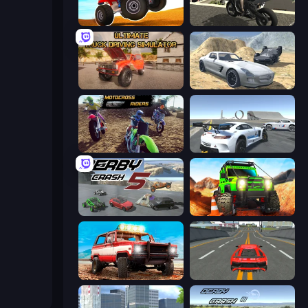
ATV Ultimate Offroad
Stunt Mania 3D
Ultimate Truck Driving Simulator 2020
Derby Crash 2
MotoCross Riders
Crazy Stunt Cars Multiplayer
Derby Crash 5
Offroad Life 3D
Offroad Masters Challenge
Modern Car Racing 2