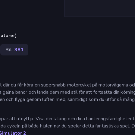
atorer)
Bil
381
l där du får köra en supersnabb motorcykel på motorvägarna oc
sa galna banor och landa dem med stil för att fortsätta din körnin
ränsen och flyga genom luften med, samtidigt som du utför så mån
ar att utnyttja. Visa din talang och dina hanteringsfärdigheter f
da cykeln på båda hjulen när du spelar detta fantastiska spel. 
Simulator 2
.