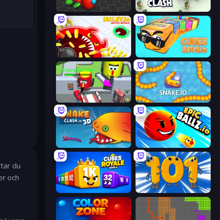
Hexanaut.io
Archer Clash
Holey.io Battle Royale
Cubes 2048.io
CleanUp.IO
Snake.io
Snake Clash.io
EpicBallz.io
 tar du
er och
Cubes 2048 Royale
Numbers Arena