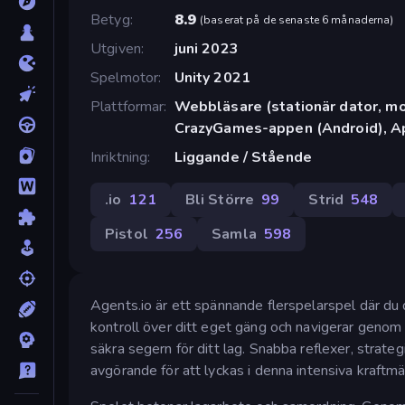
Betyg
8.9
(
baserat på de senaste 6 månaderna
)
Utgiven
juni 2023
Spelmotor
Unity 2021
Plattformar
Webbläsare (stationär dator, mob
CrazyGames-appen (Android), Ap
Inriktning
Liggande / Stående
.io
121
Bli Större
99
Strid
548
Pistol
256
Samla
598
Agents.io är ett spännande flerspelarspel där du d
kontroll över ditt eget gäng och navigerar genom 
säkra segern för ditt lag. Snabba reflexer, strat
avgörande för att lyckas i denna intensiva kraftmä