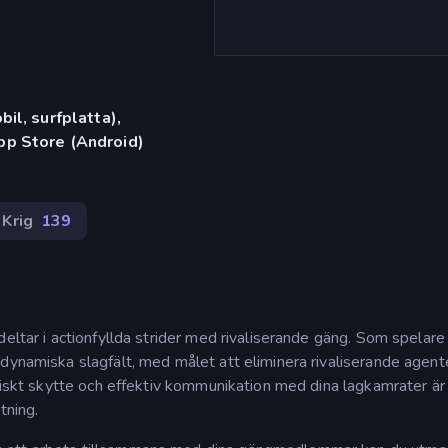
il, surfplatta),
p Store (Android)
Krig
139
eltar i actionfyllda strider med rivaliserande gäng. Som spelare
dynamiska slagfält, med målet att eliminera rivaliserande agent
egiskt skytte och effektiv kommunikation med dina lagkamrater är
tning.