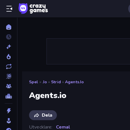
Spel
»
.io
»
Strid
»
Agents.io
Agents.io
Dela
Utvecklare
Cemal