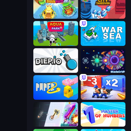
DuckPark.io
City Takeover
Aquapark.io
War Sea
Diep.io
BladeOrbit.io
Paper.io 2
Battle Brigade
BladeBlast.io
Master of Numbers