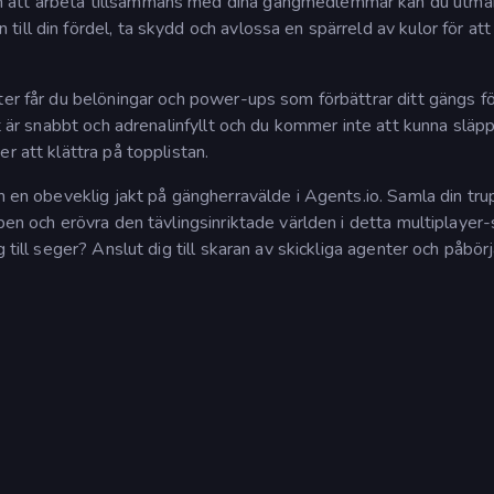
m att arbeta tillsammans med dina gängmedlemmar kan du utma
ll din fördel, ta skydd och avlossa en spärreld av kulor för att
nter får du belöningar och power-ups som förbättrar ditt gängs 
et är snabbt och adrenalinfyllt och du kommer inte att kunna släp
r att klättra på topplistan.
h en obeveklig jakt på gängherravälde i Agents.io. Samla din tru
pen och erövra den tävlingsinriktade världen i detta multiplayer-
 till seger? Anslut dig till skaran av skickliga agenter och påbörj