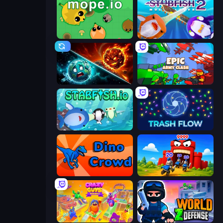
Mope.io
Stabfish 2
PlanetCrush 2
Epic Army Clash
Stabfish.io
Trash Flow
Dino Crowd
TimeWarriors
Crazy Guys
World Z Defense - Zombie Defense