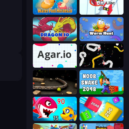
Water Pool Heroes.io
Snowball.io
Dragon.io
Worm Hunt
Agar.io
Worms.io
Snake 3D
Noob Snake 2048
Fish Eat Getting Big
Qube 2048