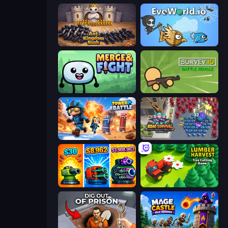
Ant Kingdom Rush
EvoWorld.io (FlyOrDie.io)
Merge & Fight
Survev.io
Tower Battle
Road Survival
Pumpkin Defense: Merge Cannon
Lumber Harvest: Tree Cutting Game