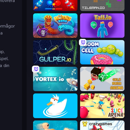
növrera
Color Zone
TileMan.io
förmågor
pa
Worms.Zone
Tall.io
pp,
spel.
Gulper.io
Boom Cell
a din
Vortex.io
Gold Rush Arena
Ducklings
Slice Arena