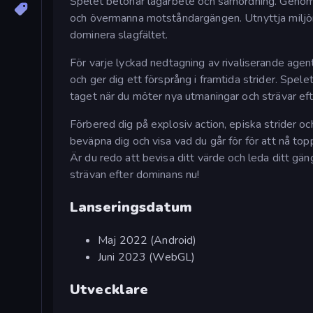
Spelet betonar lagarbete och samordning. Geno
och övermanna motståndargängen. Utnyttja miljön ti
dominera slagfältet.
För varje lyckad nedtagning av rivaliserande age
och ger dig ett försprång i framtida strider. Spel
taget när du möter nya utmaningar och strävar efte
Förbered dig på explosiv action, episka strider oc
beväpna dig och visa vad du går för för att nå top
Är du redo att bevisa ditt värde och leda ditt gäng
strävan efter dominans nu!
Lanseringsdatum
Maj 2022 (Android)
Juni 2023 (WebGL)
Utvecklare