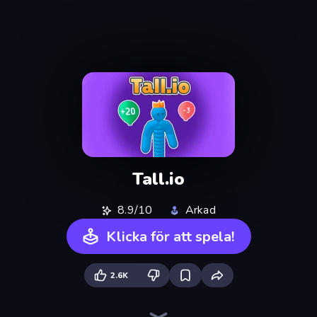
Tall.io
8.9/10
Arkad
Klicka för att spela!
2.6K