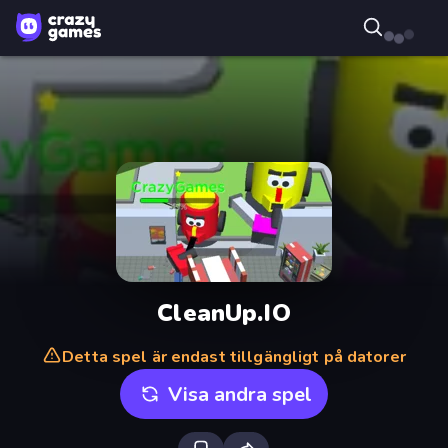
CleanUp.IO
Detta spel är endast tillgängligt på datorer
Visa andra spel