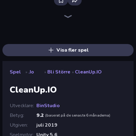
Bloxd.io
Boom Cell
DuckPark.io
Worm Hunt
Cubes 2048.io
EpicBallz.io
Worms.Zone
Holey.io Battle Royale
Snake Clash.io
Hexanaut.io
Cubes 2048 Royale
Digworm.io
Gold Rush Arena
Dragon.io
Gulper.io
TileMan.io
SeaDragons.io
Ducklings
Visa fler spel
Spel
.io
Bli Större
CleanUp.IO
»
»
»
CleanUp.IO
Utvecklare
BinStudio
Betyg
9.2
(
baserat på de senaste 6 månaderna
)
Utgiven
juli 2019
Spelmotor
Unity 5.6