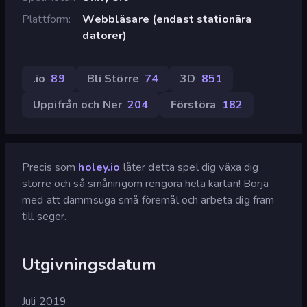
Plattform
Webbläsare (endast stationära
datorer)
.io
89
Bli Större
74
3D
851
Uppifrån och Ner
204
Förstöra
182
Precis som
holey.io
låter detta spel dig växa dig
större och så småningom rengöra hela kartan! Börja
med att dammsuga små föremål och arbeta dig fram
till seger.
Utgivningsdatum
Juli 2019