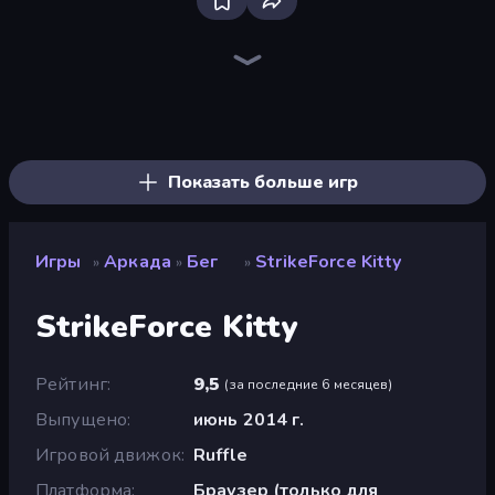
Ragdoll Archers
Om Nom: Run
Obby: +1 Jump per Click
Through the Wall
TNT Bomber
Man Runner 2048
Stacky Bird
Merge & Construct
Master of Numbers
Go Escape
Earn to Die: Zombie Ride
Draw Crash Race
Bouncemasters
Superhero Race!
Bubble Blast
Rovercraft
Soccer Dash
Draw Climber
Показать больше игр
Игры
Аркада
Бег
StrikeForce Kitty
»
»
»
StrikeForce Kitty
Рейтинг
9,5
(
за последние 6 месяцев
)
Выпущено
июнь 2014 г.
Игровой движок
Ruffle
Платформа
Браузер (только для