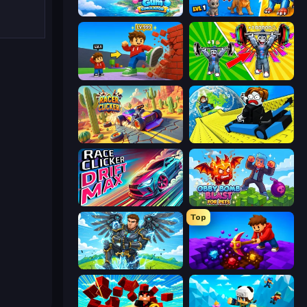
Bubble Gum Simulator
Ultimate Evolution
Obby: +1 Click Wall Breaker
Obby: Gym Simulator, Escape
Racer Clicker
Cart Ride Danger Mount
Race Clicker: Drift Max
Obby Bomb Blast For Pets
Top
Obby: Pull a Sword
Obby: Dig Down