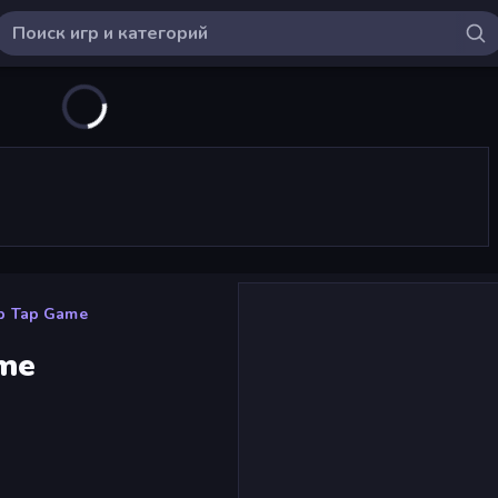
ap Tap Game
ame