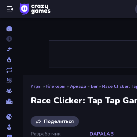
Игры
»
Кликеры
»
Аркада
»
Бег
»
Race Clicker: T
Race Clicker: Tap Tap G
Поделиться
Разработчик
DAPALAB