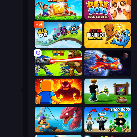
Lucky Blocks for Brainrots
Pets Roll: Idle Clicker
Hot
All Out
Steal Brainrot Survivors
Brainrot Blue Vs Red
Obby Space Challenge: Starships
Obby: Legendary Dragon
Dig and Descend: Obby Mine
Fish It Now
Obby Tycoon Build the City