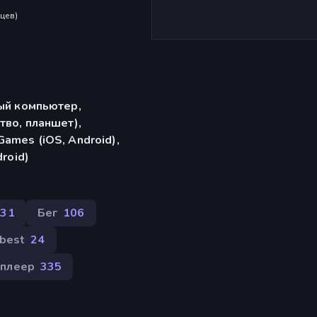
яцев
)
ый компьютер,
тво, планшет),
ames (iOS, Android),
droid)
431
Бег
106
 best
24
иплеер
335