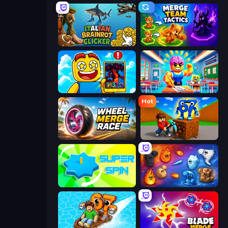
Italian Brainrot Clicker Game
Merge Team Tactics
Obby Cards: The Legend Hunt
Obby: Dumb or Genius IQ Test
Hot
Wheel Merge Race
Obby: Break Rocks For Brainrots
Super Spin
Elemental Merge