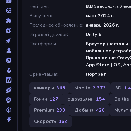
Рейтинг
8,8
(
за последние 6 мес
Выпущено
март 2024 г.
Последнее обновление
январь 2026 г.
Игровой движок
Unity 6
Платформы
Браузер (настольн
мобильное устройс
Приложение CrazyG
App Store (iOS, An
Ориентация
Портрет
кликеры
366
Mobile
2 373
3D
1 
Гонки
127
с друзьями
154
Be the
Premium
230
Добыча
420
Мульт
Скорость
162