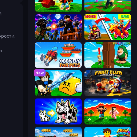
Robby Superhero
Robby: Many Games
й
рости,
Base Obby: Zombie Defense
Battle of Knights: Robby and Dragons
и.
Obby Fly For Pets
Steal Beanstalk for Brainrots
New
Lucky Block Rush: Fight & Brainrots
Fight Club Simulator
Strange Cats
The Lava Tsunami