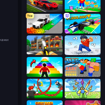
Obby: +1 Speed Car Escape
Obby Memes Grow Fruits
Top
Obby: Supercar Race on Keyboard
Obby Car Challenge: Drive
пками
Obby: Firefighter Tycoon
Break a Skyscraper
Obby Highest Jump Ever
Obby: Ragdoll Boxing
Build a Rollercoaster: Simulator
Obby vs Brainrot