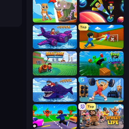
Brainrot Evolution
Obby: +1 to Spaceflight Altitude
Top
Obby Plane Power Challenge: Fly
Baseball For Brainrot
Brainrot Tower Defence
Feed the Alien
Obby Fish Challenge: Ride
Gym Boss
Top
Robby: Cross the Road for Brainrot
Street Life