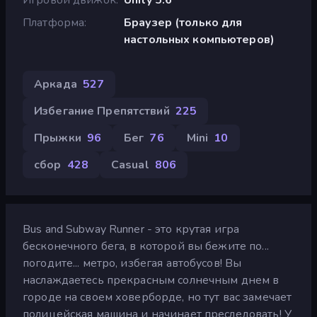
Платформа
Браузер (только для
настольных компьютеров)
Аркада
527
Избегание Препятствий
225
Прыжки
96
Бег
76
Mini
10
сбор
428
Casual
806
Bus and Subway Runner - это крутая игра
бесконечного бега, в которой вы бежите по...
погодите... метро, избегая автобусов! Вы
наслаждаетесь прекрасным солнечным днем в
городе на своем ховерборде, но тут вас замечает
полицейская машина и начинает преследовать! У