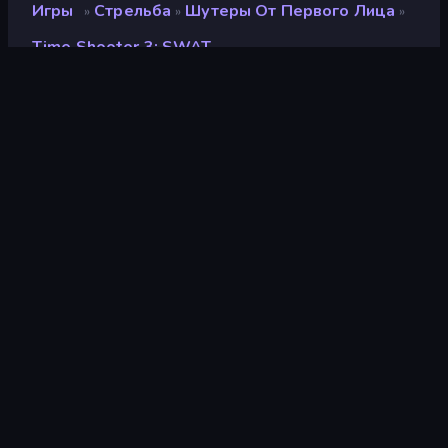
Игры
Стрельба
Шутеры От Первого Лица
»
»
»
Time Shooter 3: SWAT
Time Shooter 3: SWAT
Разработчик
GoGoMan
Рейтинг
9,3
(
за последние 6 месяцев
)
Выпущено
март 2022 г.
Последнее обновление
ноябрь 2024 г.
Игровой движок
Unity 6
Платформы
Браузер (настольный
компьютер, мобильное
устройство, планшет),
Приложение
CrazyGames (iOS,
Android)