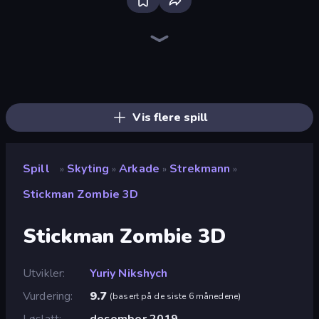
Bloxd.io
Ragdoll Archers
EvoWars.io
Veck.io
Piece of Cake: Merge and Bake
Racing Limits
Traffic Rider
Mahjongg Solitaire
Screw Out: Bolts and Nuts
Words of Wonders
Piles of Mahjong
Designville: Merge & Design
Miniblox
Space Waves
Stickman Clash
SkillWarz
Fortzone Battle Royale
Arrow Escape
Vis flere spill
Spill
Skyting
Arkade
Strekmann
»
»
»
»
Stickman Zombie 3D
Stickman Zombie 3D
Utvikler
Yuriy Nikshych
Vurdering
9.7
(
basert på de siste 6 månedene
)
Løslatt
desember 2019