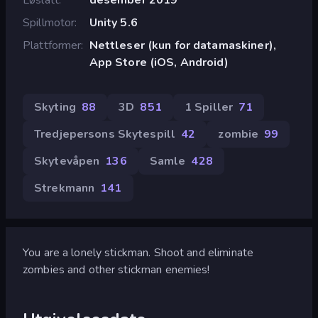
Spillmotor
Unity 5.6
Plattformer
Nettleser (kun for datamaskiner),
App Store (iOS, Android)
Skyting
88
3D
851
1 Spiller
71
Tredjepersons Skytespill
42
zombie
99
Skytevåpen
136
Samle
428
Strekmann
141
You are a lonely stickman. Shoot and eliminate
zombies and other stickman enemies!