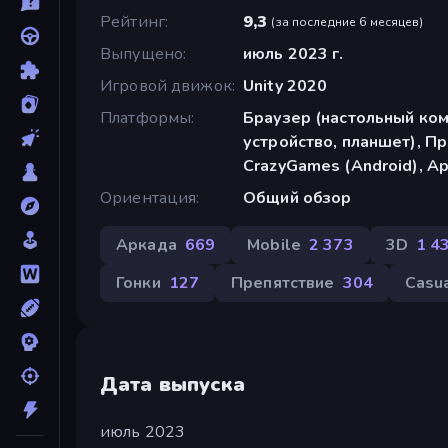
Рейтинг
9,3
(
за последние 6 месяцев
)
Выпущено
июль 2023 г.
Игровой движок
Unity 2020
Платформы
Браузер (настольный ко
устройство, планшет), П
CrazyGames (Android), Ap
Ориентация
Общий обзор
Аркада
669
Mobile
2 373
3D
1 4
Гонки
127
Препятствие
304
Casu
Дата выпуска
июль 2023