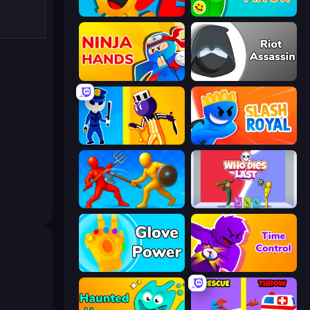
Riot Escape
Feeling Arrow
Ninja Hands
Riot Assassin
Jailbreak: Hide or Attack!
Slash Royal
Epic Sword Battle! Fight in Arena
Who Dies Last?
Glove Power
Time Control!