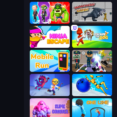
Infection Town of Zombies
Sharkosaurus Rampage
Ninja Escape
Escape the Dog
Mobile Run
Find The Alien
Bounce Out
Playground Man! Ragdoll Show!