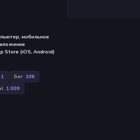
мпьютер, мобильное
риложение
p Store (iOS, Android)
31
Бег
106
al
1 009