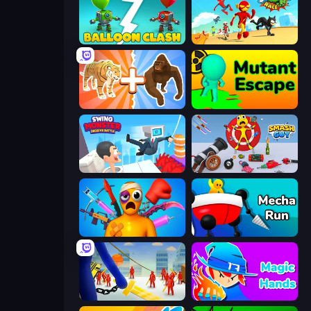
Balloon Clash
Superhero Race!
Animal DNA Run
Mutant Escape
Swing Monster: Decisive Battle
Smash Guy: Ragdoll Punch Hero
Fun Ragdoll Challenge!
Mecha Run
Slasher
Magic Hands