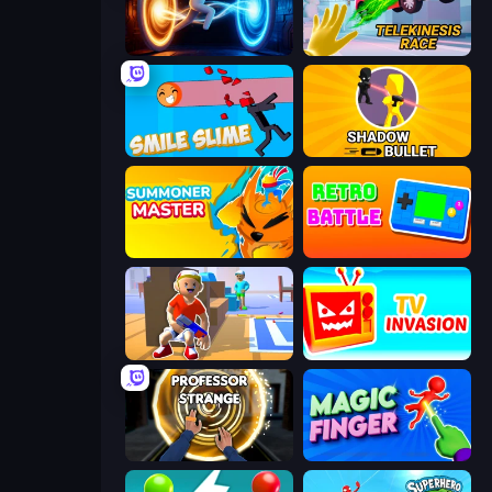
Portal Escape
Telekinesis Race 3D
Smile Slime
Shadow Bullet
Summoner Master
Retro Battle
Blaster Pranks
TV Invasion
Professor Strange
Magic Finger 3D