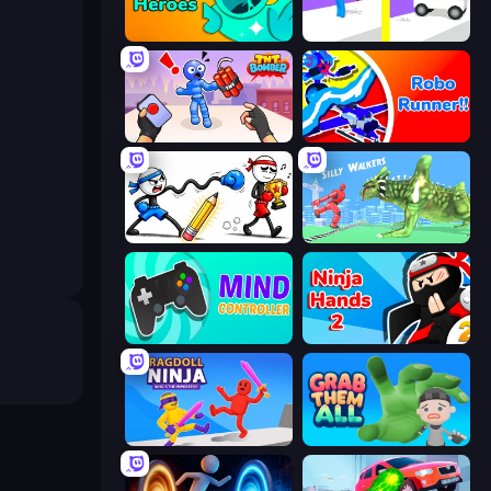
Haunted Heroes
Rescue Throw
TNT Bomber
Robo Runner
Doodle Smash
Silly Walkers
Mind Controller
Ninja Hands 2
Ragdoll Ninja: Imposter Hero
Grab Them All