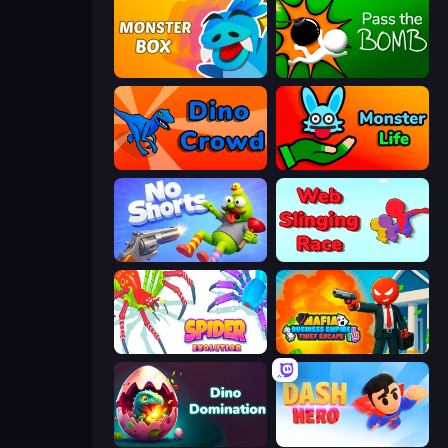
Monster Box
Pass The Bomb
Dino Crowd
Monster Life
No Shorts
Web Slinging Race
Spider Evolution: Runner Game
Mafia Business Empire: Thief Escape
Dino Domination
Dash Hero