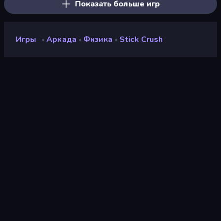
Показать больше игр
Игры
Аркада
Физика
Stick Crush
»
»
»
Stick Crush
Разработчик
FreePDA
Рейтинг
8,6
(
за последние 6 месяцев
)
Выпущено
август 2024 г.
Игровой движок
Unity 2022
Платформы
Браузер (настольный
компьютер, мобильное
устройство, планшет),
Приложение CrazyGames
(iOS, Android)
Ориентация
Общий обзор