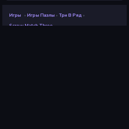
Игры
Игры Пазлы
Три В Ряд
»
»
»
Screw Match Three
Screw Match Three
Рейтинг
8,3
(
за последние 6 месяцев
)
Выпущено
июль 2024 г.
Игровой движок
Unity 2022
Платформы
Браузер (настольный
компьютер, мобильное
устройство, планшет),
Приложение CrazyGames
(Android), App Store
(Android)
Ориентация
Портрет