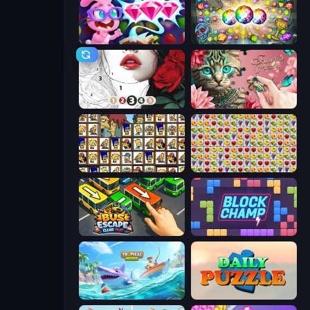
Skydom: Reforged
Forgotten Treasure 2
Numicolor
Favorite Puzzles
Tiles of the Simpsons
Same Game Fruit Collapse
Bus Escape: Clear Jam
Block Champ
Tropical Merge
Daily Puzzle