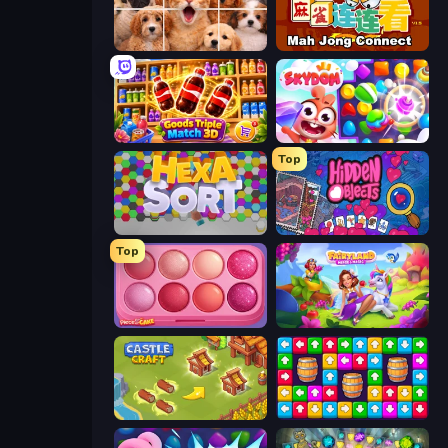
Jigpic Solitaire
Mahjong Connect (Legacy)
Goods Triple Match 3D
Skydom
Top
Hexa Sort
Hidden Objects
Top
Piece of Cake: Merge and Bake
Fairyland Merge & Magic
Castle Craft
Tap Away Story