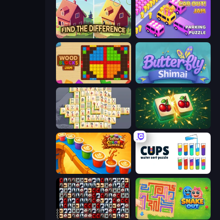
Find The Difference
Car OUT! Jam Parking Puzzle
Wood Blocks Jam
Butterfly Shimai
Mahjong Online
Mahjong Puzzle: Tile Match
Coffee Color Blocks
Cups - Water Sort Puzzle
War Mahjong
Snake Out: Maze Escape