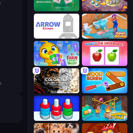
е
Piles of Mahjong
Mergest Kingdom
Arrow Escape
Open House
Farm Merge Valley
What's The Difference?
.
Color Tap: Coloring by Numbers
Wood Screw: Bolts Puzzle
Nuts Puzzle: Sort By Color
Mansion Tale: Merge Secrets