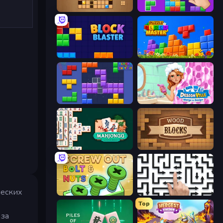
Wood Block Journey
BlockBuster Puzzle
Block Blaster
Puzzle Block Master
Blocks and that’s it
Designville: Merge & Design
Mahjongg Solitaire
Wood Blocks
ческих
Screw Out: Bolts and Nuts
Arrow Escape: Puzzle
Top
 за