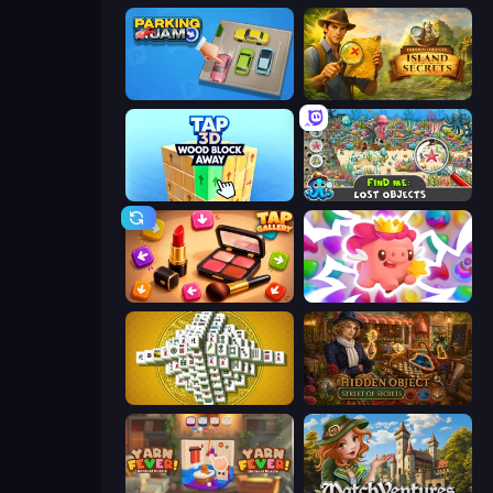
Parking Jam
Hidden Objects: Island Secrets
Tap 3D Wood Block Away
Find Me: Lost Objects
Tap Gallery
Match Arena
Mahjong Tower
Hidden Object: Street Of Secrets