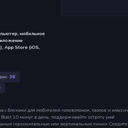
мпьютер, мобильное
риложение
), App Store (iOS,
рис
36
9
ра с блоками для любителей головоломок, пазлов и класси
 Blast 10 минут в день, поддерживайте остроту ума!
ошные горизонтальные или вертикальные линии. Следите