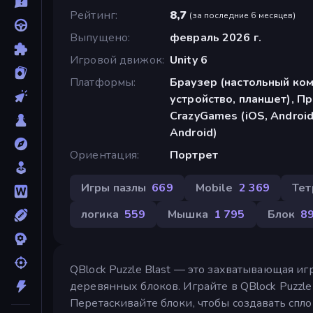
Рейтинг
8,7
(
за последние 6 месяцев
)
Выпущено
февраль 2026 г.
Игровой движок
Unity 6
Платформы
Браузер (настольный ко
устройство, планшет), П
CrazyGames (iOS, Android
Android)
Ориентация
Портрет
Игры пазлы
669
Mobile
2 369
Тет
логика
559
Мышка
1 795
Блок
8
QBlock Puzzle Blast — это захватывающая иг
деревянных блоков. Играйте в QBlock Puzzle
Перетаскивайте блоки, чтобы создавать спл