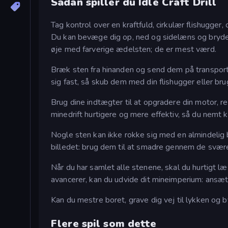
Sådan spiller du Idle Craft Drill
Tag kontrol over en kraftfuld, cirkulær flishugg
Du kan bevæge dig op, ned og sidelæns og bryde 
øje med farverige ædelsten; de er mest værd.
Bræk sten fra hinanden og send dem på transport
sig fast, så skub dem med din flishugger eller bru
Brug dine indtægter til at opgradere din motor,
minedrift hurtigere og mere effektiv, så du nemt 
Nogle sten kan ikke rokke sig med en almindelig
billedet: brug dem til at smadre gennem de svære
Når du har samlet alle stenene, skal du hurtigt l
avancerer, kan du udvide dit mineimperium: ansæt 
Kan du mestre boret, grave dig vej til lykken og
Flere spil som dette