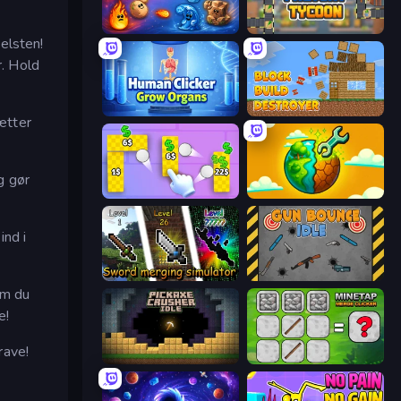
Elemental Merge
Leek Factory Tycoon
elsten!
. Hold
Human Clicker: Grow Organs
Block Build Destroyer
ætter
g gør
Money Ping Pong
Land Explorers: Merge & Build
ind i
Sword Merging Simulator
Gun Bounce Idle
om du
e!
rave!
Pickaxe Crusher Idle
MineTap Merge Clicker