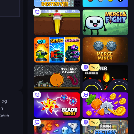
Block Wall Destroyer
Merge Tools - Merge and Dig
Pen Dig
Merge & Fight
Pumpkin Defense: Merge Cannon
Merge Miner
Top
Mystery Digger
Crusher Clicker
d og
in
ybere
Blade Merge
Farm Ring Idle
Top