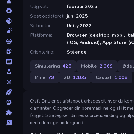
Udgivet
februar 2025
Sidst opdateret
juni 2025
Spilmotor
Unity 2022
Platforme
Browser (desktop, mobil, t
(iOS, Android), App Store (i
Orientering
Stående
Simulering
425
Mobile
2.369
Øde
Mine
79
2D
1.165
Casual
1.008
Craft Drill er et afslappet arkadespil, hvor du ko
diamanter. Opgrader din boremaskine og skift me
fangst. Strategiser din ressourceudvinding og tilp
ned i den rige undergrund.