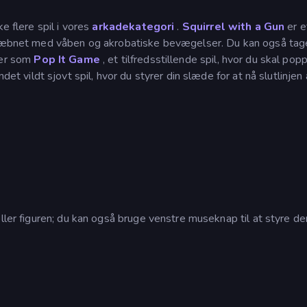
e flere spil i vores
arkadekategori
.
Squirrel with a Gun
er e
bevæbnet med våben og akrobatiske bevægelser. Du kan også tage
ter som
Pop It Game
, et tilfredsstillende spil, hvor du skal pop
ndet vildt sjovt spil, hvor du styrer din slæde for at nå slutlinjen 
ller figuren; du kan også bruge venstre museknap til at styre de