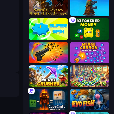
Miner's Odyssey
Furry Road
Super Spin
BitCoiner
Chair Force Buzz
Merge Cannon: Number Blast
Merge Crusher
Money Factory: Tycoon Idle Game
CubeCraft: Merge & Battle
Evo Fish