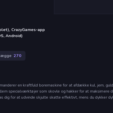
ablet), CrazyGames-app
OS, Android)
lægge
270
mmanderer en kraftfuld boremaskine for at afdække kul, jern, gul
llem specialværktøjer som skovle og hakker for at maksimere d
as dig for at udvinde skjulte skatte effektivt, mens du dykker d