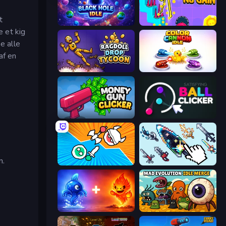
t
Black Hole Idle
No Pain No Gain - Ragdoll Sandbox
 et kig
pe alle
af en
Ragdoll Drop Tycoon
Color Cannon Idle
Money Gun Clicker
Satisfying Ball Clicker
n.
Merge Knights!
Sword Adventure Idle
Elemental Monsters: Merge
Mad Evolution: Idle Merge