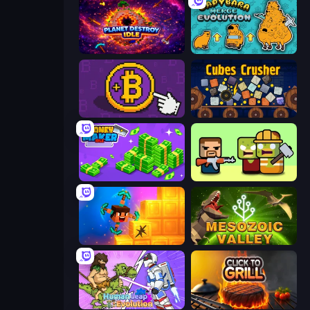
Planet Destroy Idle
Capybara Merge Evolution
Money Maker
Cubes Crusher
Money Maker Idle
Zombie Horde: Build & Survive
Merge & Dig!
Cell to Singularity: Mesozoic Valley
Human Leap: Evolution
Click To Grill