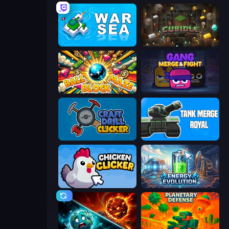
War Sea
Cubidle
Ball Block Maze
Gang Merge & Fight
Craft Drill Clicker
Tank Merge Royal
Chicken Clicker
Energy Evolution