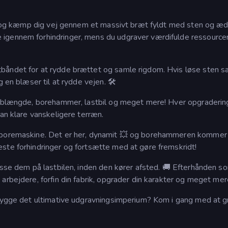
er, og kæmp dig vej gennem et massivt bræt fyldt med sten og æd
igennem forhindringer, mens du udgraver værdifulde ressourcer
båndet for at rydde brættet og samle rigdom. Hvis løse sten s
g en blæser til at rydde vejen. 🛠
 reblængde, borehammer, lastbil og meget mere! Hver opgraderin
kan klare vanskeligere terræn.
 boremaskine. Det er her, dynamit 💥 og borehammeren kommer 
ste forhindringer og fortsætte med at gøre fremskridt!
æsse dem på lastbilen, inden den kører afsted. 🚚 Efterhånden s
arbejdere, forfin din fabrik, opgrader din karakter og meget mer
 bygge det ultimative udgravningsimperium? Kom i gang med at g