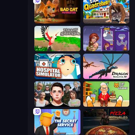
Bad Cat Prankster
I Am Quadrober!
Parrot Simulator
Home Pin 2
Hospital Simulator
Dragon Simulator 3D
Schoolboy Escape: Runaway
Cat and Granny
The Secret Service
Pizza Anomalies