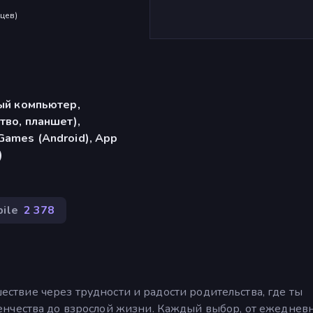
яцев
)
ый компьютер,
тво, планшет),
ames (Android), App
)
ile
2 378
ешествие через трудности и радости родительства, где ты
нчества до взрослой жизни. Каждый выбор, от ежеднев