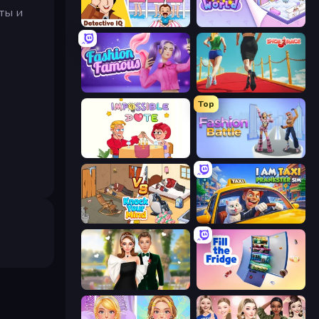
ты и
Detective IQ: Brain Games
KiKi World
Fashion Famous
Shoe Race
Top
Impossible Date
Fashion Battle
Knock Your Mind
I Am Taxi Prankster Sim
Valentine's Day Proposal
Fill The Fridge