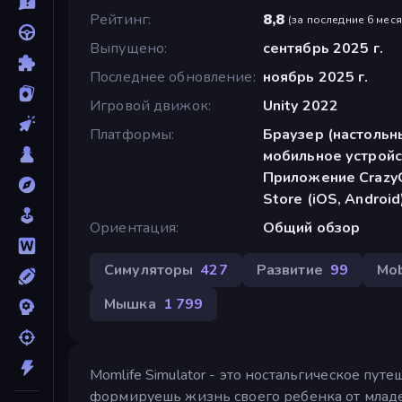
Рейтинг
8,8
(
за последние 6 мес
Выпущено
сентябрь 2025 г.
Последнее обновление
ноябрь 2025 г.
Игровой движок
Unity 2022
Платформы
Браузер (настольн
мобильное устройс
Приложение CrazyG
Store (iOS, Android
Ориентация
Общий обзор
Симуляторы
427
Развитие
99
Mob
Мышка
1 799
Momlife Simulator - это ностальгическое пут
формируешь жизнь своего ребенка от младе