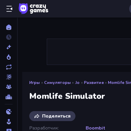
Игры
»
Симуляторы
»
.io
»
Развитие
»
Momlife Si
Momlife Simulator
Поделиться
Разработчик
Boombit