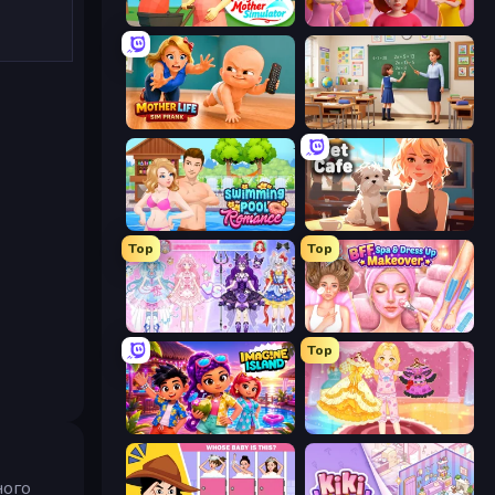
Pregnant Mother Simulator
High School Popular Girls
Mother Life Simulator: Prank
High School Teacher Simulator
Swimming Pool Romance
Pet Cafe
Top
Top
Idol Livestream: Fashion Game
BFF Makeover - Spa & Dress Up
Top
Imagine Island
Royal Glow Princess Makeover
ного