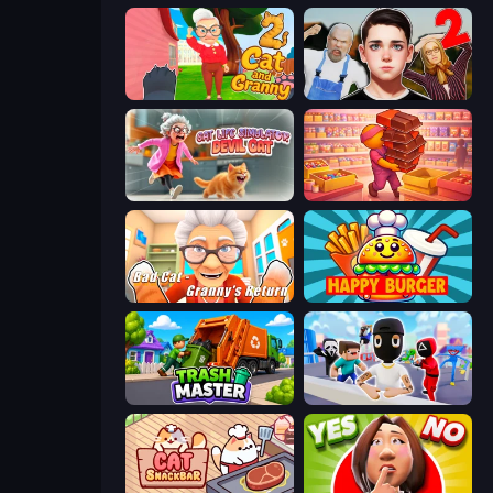
Cat and Granny 2
Schoolboy Escape 2
Cat Life Simulator: Devil Cat
Candy Packing Store
Bad Cat - Granny's Return
Happy Burger
Trash Master
Mr. Dude: Online Multiverse Challenge