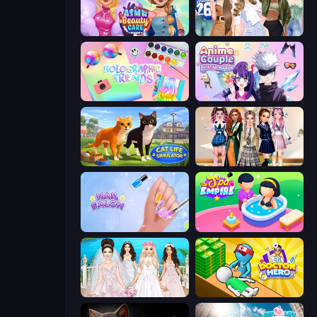
ASMR Beauty Care
Fashion Week 2025
Holographic Trends
Anime Couple: Avatar Maker
Cat Life Simulator 3D
Back To School: Uniforms Edition
Nail Salon
Spa Empire
Model Wedding
Doctor Hero