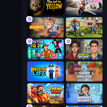
The Cat in Yellow
Cat Life Simulator
Monkey School Prank
The Prank King
Detective IQ 3
Life Simulator: Road to Riches
Prison Life
Teacher Simulator
My Perfect Theme Park
Airport Security