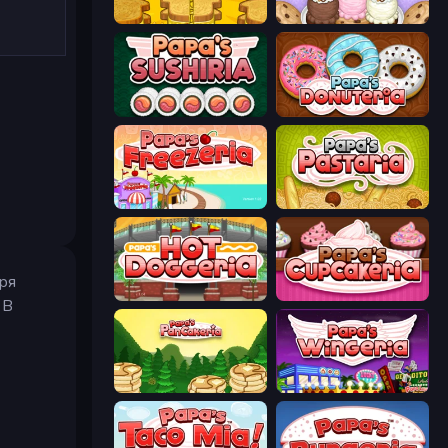
Papa's Cheeseria
Papa's Scooperia
Papa's Sushiria
Papa's Donuteria
Papa's Freezeria
Papa's Pastaria
ря
Papa's Hot Doggeria
Papas Cupcakeria
 В
Papa's Pancakeria
Papa's Wingeria