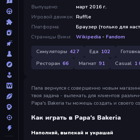
Выпущено
март 2016 г.
Игровой движок
Ruffle
Платформа
Браузер (только для на
Страницы Вики
Wikipedia
-
Fandom
Симуляторы
427
Еда
102
Готовк
Ресторан
66
Магнат
91
Casual
1
Папа вернулся с совершенно новым магазином
твоя задача - выпекать для клиентов разли
Papa's Bakeria ты можешь создать и своего 
Как играть в Papa's Bakeria
Наполняй, выпекай и украшай