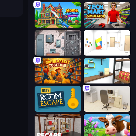
Home Makeover Cleaning Game
Tech Mart Simulator
Cube Stories: Escape
Mirror Room Escape
Supermarket Together
Game Cafe Escape
Daily Room Escape
House Escape: Office