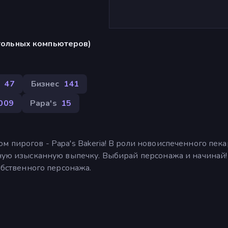
стольных компьютеров)
а
47
Бизнес
141
 009
Papa's
15
 пирогов - Papa's Bakeria! В роли новоиспеченного пека
чную изысканную выпечку. Выбирай персонажа и начинай!
собственного персонажа.