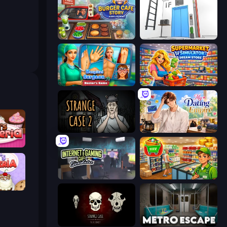
Burger Cafe Story ASMR Cooking
Elevator Room Escape
Hospital Surgeon: Doctor's Game
Supermarket Simulator: Dream Store
Escape Room: Strange Case 2
My Dating Empire
keria
Internet and Gaming Cafe Simulator
Supermarket Simulator: Desert
peria
Room Escape: Strange Case
Metro Escape