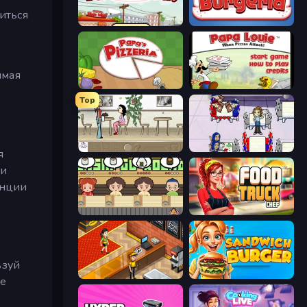
оиться
Papa's Taco Mia
Papa's Burgeria
имая
Papa's Pizzeria
Papa Louie: When Pizzas Attack
Top
The Waitress
Diner Dash
я
ти
анции
Sushi Go Round
Food Truck Chef™: A Fun Cooking Game
ьзуй
Cinema Panic 2
Sandwich Burger
ые