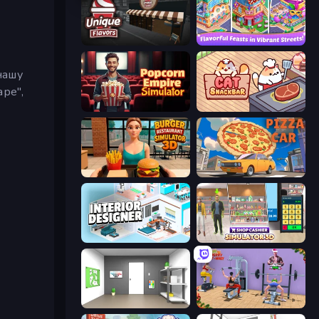
Unique Flavors
Mom's Diary 2
нашу
аре",
Popcorn Empire Simulator
Cat Snack Bar
Burger Restaurant Simulator 3D
Pizza Car
Interior Designer: Unpacking House
Shop Cashier Simulator 3D
Paint Room Escape
Gym Simulator 2024