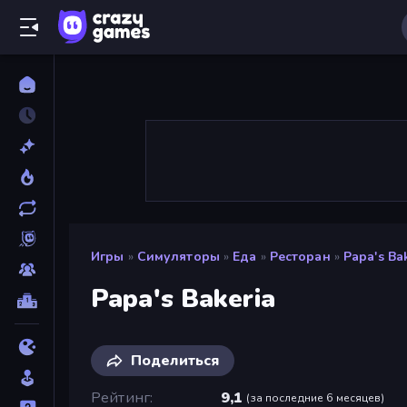
Игры
»
Симуляторы
»
Еда
»
Ресторан
»
Papa's Ba
Papa's Bakeria
Поделиться
Рейтинг
9,1
(
за последние 6 месяцев
)