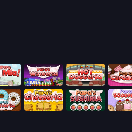
aco Mia
Papa's Wingeria
Papa's Hot Doggeria
Papas Cupca
onuteria
Papa's Cheeseria
Papa's Sushiria
Papa's Scoo