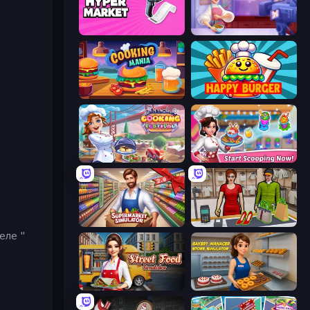
Hypermarket 3D
Cooking Live
Cooking Mania
Happy Burger
Cooking Festival
Ice Cream Fever: Cooking Game
Supermarket Simulator: Store Manager
Shop Master 3D
еле "
Street Food Simulator
Bakery Manager: Store Simulator