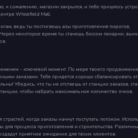
но, к сожалению, магазин закрылся, и тебе пришлось устр
нтре Whiskfield Mall.
огам, ведь ты постигаешь азы приготовления пирогов,
 Через некоторое время ты станешь боссом пекарни, вын
ов.
временем - ключевой момент. По мере твоего продвижени
ожными заказами. Тебе придется хорошо сбалансировать э
льны! Убедись, что ты не отстаешь от станции заказов, ст
станции, чтобы набрать максимальное количество очков.
страстей, когда заказы начнут поступать потоком. Испол
ы для процесса приготовления и строительства. Различн
оздадут приятное ожидание для твоих клиентов.