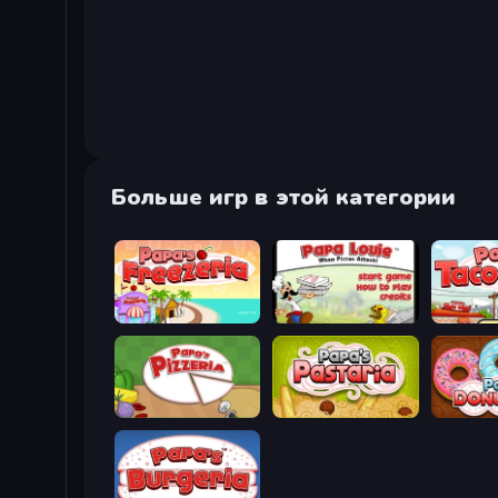
Больше игр в этой категории
Papa's Freezeria
Papa Louie: When Pizzas Attack
Papa's T
Papa's Pizzeria
Papa's Pastaria
Papa's D