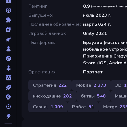
Рейтинг
8,9
(
за последние 6 мес
Выпущено
июль 2023 г.
Последнее обновление
март 2024 г.
Игровой движок
Unity 2021
Платформы
Браузер (настольн
мобильное устройс
Приложение CrazyG
Store (iOS, Android
Ориентация
Портрет
Стратегия
222
Mobile
2 373
3D
1
нисходящие
282
битвы
548
Маши
Casual
1 009
Робот
51
Merge
23