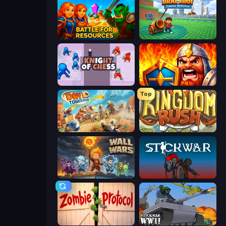
Battle for Resources
Brainrot Tower Defence
Knight of Chess
WarLink: Crown & Clash
Top
Day D Tower Rush
Kingdom Rush
Wall Wars
Stick War
Zombie Protocol
Stickman WW2