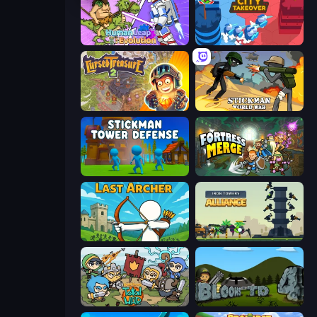
Human Leap: Evolution
City Takeover
Cursed Treasure 2
Stickman World War
Stickman Tower Defense Idle 3D
Fortress Merge
Last Archer
Iron Towers Alliance
Raid Heroes: Total War
Bloons Tower Defense 4