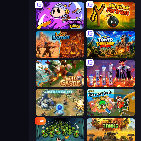
Dungeons and Bags
Slingshot Fortress
Last Bastion
Tower Defense
Wild Castle TD: Grow Empire
Hero Castle War: Tower Attack
Battle for the Galaxy
Obby: Hide and Seek, Battle Royale
Hot