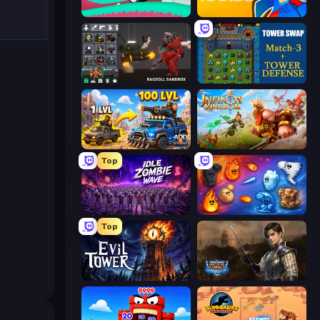
Merge & Construct
Ninja Hands
Last Play: Ragdoll Sandbox
Tower Swap
AOD - Art Of Defense
Infinity Kingdom
Top
Idle Zombie Wave: Survivors
Elemental Merge
Top
Evil Tower
Battle Arena