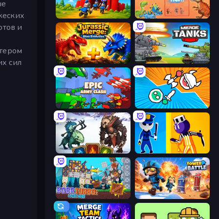
ые
жеских
TimeWarriors
Dinosaurs Merge Master
отов и
стером
их сил
Jurassic Merge: Dino Evolution
Merge Master Tanks: Tank Wars
Epic Army Clash
Merge Knights!
Dark Stones: Card Battle RPG
Jailbreak: Hide or Attack!
Bobr Turbo: Craft Cars
Tower Battle