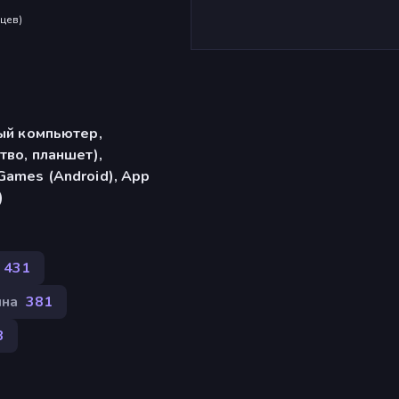
яцев
)
ый компьютер,
тво, планшет),
ames (Android), App
)
 431
на
381
8