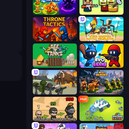
Merge Team Tactics
Zombie Horde: Build & Survive
Throne Tactics
Stick Ragdoll Battle Simulator
Age of Tanks Warriors: TD War
Evo Gears
Stickman History Battle
Age of Heroes
Hot
Raid Heroes: Sword and Magic
Machine Eater