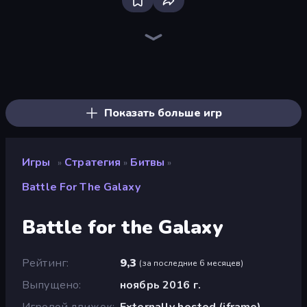
Bloxd.io
Ragdoll Archers
EvoWars.io
Veck.io
Piece of Cake: Merge and Bake
Racing Limits
Traffic Rider
Mahjongg Solitaire
Screw Out: Bolts and Nuts
Words of Wonders
Piles of Mahjong
Designville: Merge & Design
Miniblox
Space Waves
Stickman Clash
SkillWarz
Fortzone Battle Royale
Arrow Escape
Показать больше игр
Игры
Стратегия
Битвы
»
»
»
Battle For The Galaxy
Battle for the Galaxy
Рейтинг
9,3
(
за последние 6 месяцев
)
Выпущено
ноябрь 2016 г.
Игровой движок
Externally hosted (iframe)