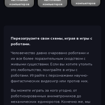
настольных
настольных
компьютеров
компьютеров
компьютеров
компьютеров
компьютеров
компьютеров
компьютеров
компьютеров
компьютеров
компьютеров
компьютеров
компьютеров
компьютеров
компьютеров
Перезагрузите свои схемы, играя в игры с
роботами.
Человечество давно очаровано роботами и
их все более поразительным сходством с
живыми существами. Если вы хотите утолить
это любопытство, поиграйте в игры с
роботами. Играйте с персонажами научно-
фантастических видеоигр или против них.
Вы можете играть за кого угодно, от
роботизированных аниматроников до
механических единорогов. Конечно же, мы