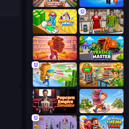
Supermarket Simulator: Store Manager
Prison Life
Doctor Hero
Shop Master 3D
Candy Packing Store
Trash Master
Supermarket Empire
Supermarket Simulator: Desert
Popcorn Empire Simulator
Donut Place