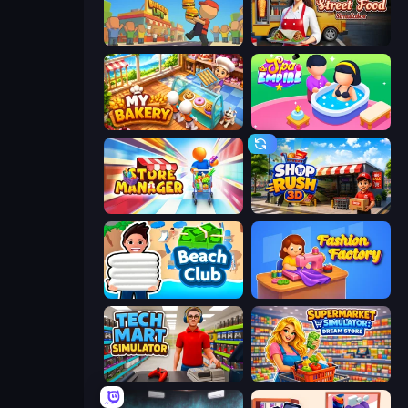
Burger Life
Street Food Simulator
My bakery
Spa Empire
Store Manager
Shop Rush 3D
Beach Club
Fashion Factory
Tech Mart Simulator
Supermarket Simulator: Dream Store