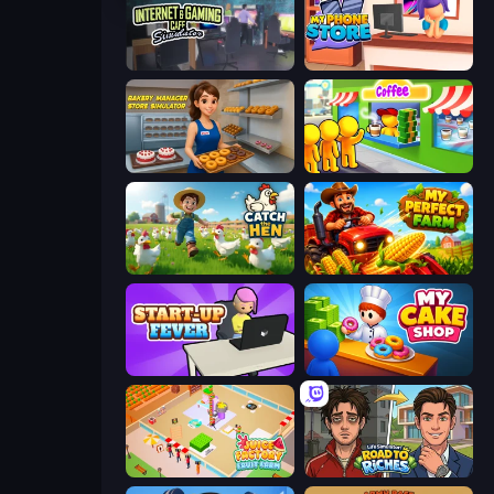
Internet and Gaming Cafe Simulator
My Phone Store
Bakery Manager: Store Simulator
Coffee Idle
Catch the Hen
My Perfect Farm
StartUp Fever
My Cake Shop
Juice Factory - Fruit Farm
Life Simulator: Road to Riches