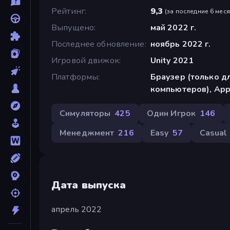
Рейтинг
9,3
(
за последние 6 мес
Выпущено
май 2022 г.
Последнее обновление
ноябрь 2022 г.
Игровой движок
Unity 2021
Платформы
Браузер (только д
компьютеров), App 
Симуляторы
425
Один Игрок
146
Менеджмент
216
Easy
57
Casual
Дата выпуска
апрель 2022