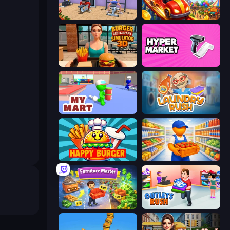
Gym Simulator 2024
My Perfect Theme Park
Burger Restaurant Simulator 3D
Hypermarket 3D
My Mart
Laundry Rush
Happy Burger
Supermarket Manager
Furniture Master: Idle Tycoon
Outlets Rush