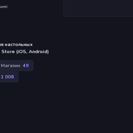
яцев
)
ля настольных
Store (iOS, Android)
Магазин
49
1 008