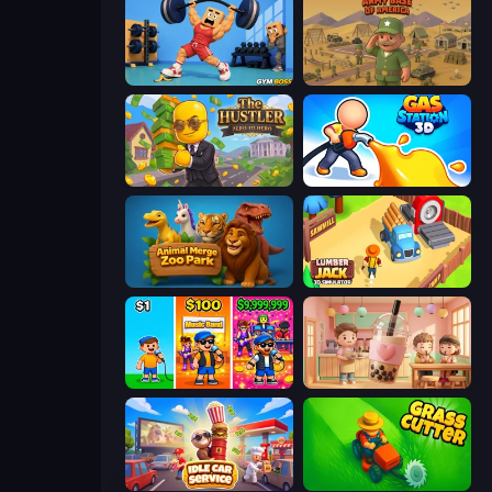
Gym Boss
Army Base Of America
The Hustler
Gas Station 3D
Animal Merge Zoo Park
Lumberjack 3D Simulator
Music Band
Boba Shop
Idle Car Service: Tycoon
Grass Cutter: Mowing Simulator