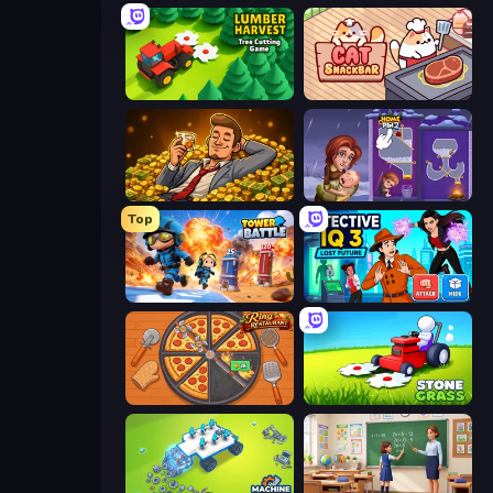
Lumber Harvest: Tree Cutting Game
Cat Snack Bar
Idle Billionaire Tycoon
Home Pin 2
Top
Tower Battle
Detective IQ 3
Ring Restaurant
Stone Grass: Mowing Simulator