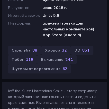
Выпущено
июль 2018 г.
Игровой движок
Unity 5.6
Платформы
Браузер (только для
настольных компьютеров),
App Store (Android)
Стрельба
88
Хоррор
32
3D
851
Побег
119
Выживание
241
Шутеры от первого лица
62
Jeff the Killer: Horrendous Smile - это трехтриллер,
который заставит вас грызть ногти и сидеть на
краю сиденья. Вы очнулись от сна в темном и
мрачном доме. Ни один из светильников не