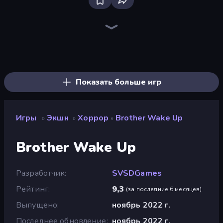
Bloxd.io
Ragdoll Archers
EvoWars.io
Piece of Cake: Merge and Bake
Veck.io
Racing Limits
Traffic Rider
Mahjongg Solitaire
Screw Out: Bolts and Nuts
Words of Wonders
Piles of Mahjong
Designville: Merge & Design
Miniblox
Space Waves
Stickman Clash
SkillWarz
Fortzone Battle Royale
Arrow Escape
Показать больше игр
Игры
Экшн
Хоррор
Brother Wake Up
»
»
»
Brother Wake Up
Разработчик
SVSDGames
Рейтинг
9,3
(
за последние 6 месяцев
)
Выпущено
ноябрь 2022 г.
Последнее обновление
ноябрь 2022 г.