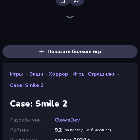
Bloxd.io
Ragdoll Archers
EvoWars.io
Veck.io
Piece of Cake: Merge and Bake
Racing Limits
Traffic Rider
Mahjongg Solitaire
Screw Out: Bolts and Nuts
Words of Wonders
Piles of Mahjong
Designville: Merge & Design
Miniblox
Stickman Clash
Space Waves
SkillWarz
Fortzone Battle Royale
Arrow Escape
Показать больше игр
Игры
Экшн
Хоррор
Игры-Страшилки
»
»
»
»
Case: Smile 2
Case: Smile 2
Разработчик
ClawsDev
Рейтинг
9,2
(
за последние 6 месяцев
)
Выпущено
апрель 2020 г.