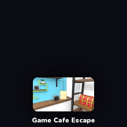
Game Cafe Escape