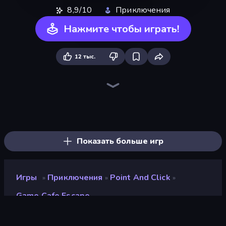
8,9/10
Приключения
Нажмите чтобы играть!
12 тыс.
Elevator Room Escape
Paint Room Escape
Machine Room Escape
Space Museum Escape
Video Studio Escape
Mirror Room Escape
Design House Escape
Puzzle Room Escape
Vault Room Escape
House Escape: Office
Bathroom Escape
The White Room
Escape or Die 4
Kitchen Escape
The White Room 2
The White Room 5
Escape or Die
Vintage Escape
Показать больше игр
Игры
Приключения
Point And Click
»
»
»
Game Cafe Escape
Game Cafe Escape