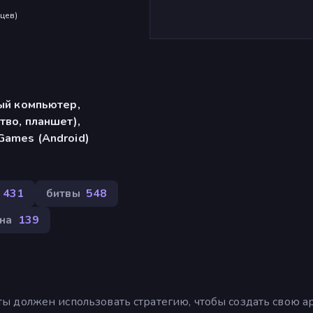
яцев
)
ый компьютер,
тво, планшет),
Games (Android)
 431
битвы
548
на
139
ом ты должен использовать стратегию, чтобы создать свою 