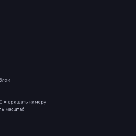
блок
E = вращать камеру
ть масштаб