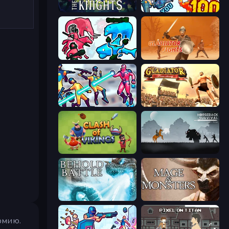
War the Knights
Horde Killer: You vs 100
Funny Battle Simulator 2
Gladiator Fights
Hero 3: Flying Robot
Gladiator: True Story
Clash of Vikings
Horseback Survival
Behold Battle
Mage and Monsters
армию.