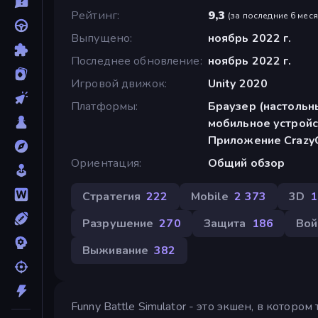
Рейтинг
9,3
(
за последние 6 мес
Выпущено
ноябрь 2022 г.
Последнее обновление
ноябрь 2022 г.
Игровой движок
Unity 2020
Платформы
Браузер (настольн
мобильное устройс
Приложение Crazy
Ориентация
Общий обзор
Стратегия
222
Mobile
2 373
3D
1
Разрушение
270
Защита
186
Вой
Выживание
382
Funny Battle Simulator - это экшен, в котор