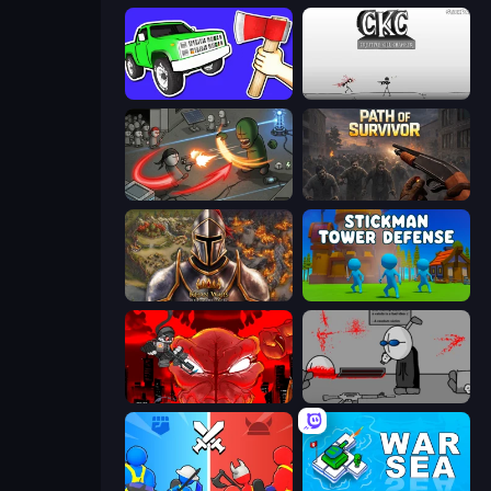
Smash the Car to Pieces!
Creative Kill Chamber
Madness Online
Path of Survivor
Khan Wars
Stickman Tower Defense Idle 3D
Madness Accelerant
Madness Deathwish