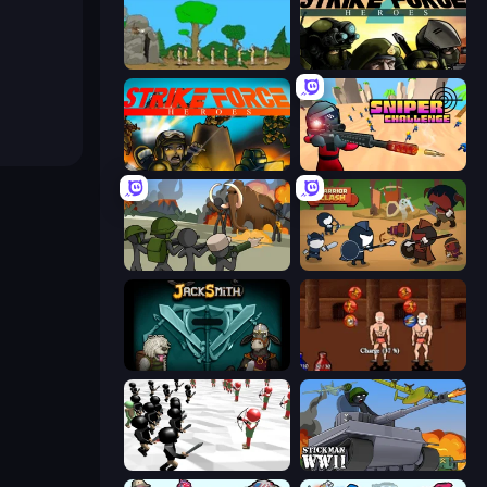
Age Of War
Strike Force Heroes 2
Strike Force Heroes
Sniper Challenge
Stickman History Battle
Warrior Clash
Jacksmith
Swords and Sandals 2
Stickman Simulator: Final Battle
Stickman WW2