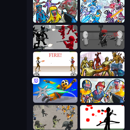
Zombies Shooter
Space Wars Battleground
Battle Simulator: Counter Stickman
Madness Project Nexus
Gunblood
Monster Shooter Apocalypse
Ninja Swipe Strike
Zombies Shooter: Part 2
Battle Simulator: Prison & Police
Bowman