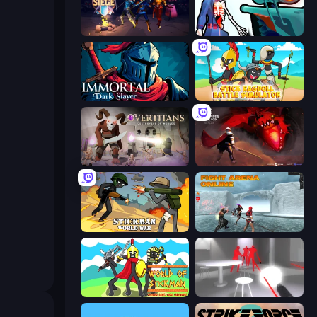
Eternal Siege
Sniper Shot: Bullet Time
Immortal: Dark Slayer
Stick Ragdoll Battle Simulator
Overtitans: Destroyers of Worlds
Champions of The Void: Paladin
Stickman World War
Fight Arena Online
World of Stickman Classic RTS
SuperHot