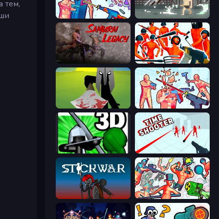
 тем,
уши
Time Shooter 3: SWAT
Pixel on Titan: AoT
Samurai Legacy
Funny Shooter - Destroy All
Kill The Spartan
Time Shooter 2
Stickman: Legacy of Zombie War
Time Shooter
Stick War
Funny Shooter 2