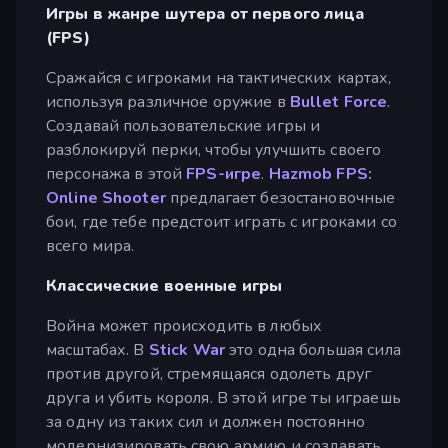
Игры в жанре шутера от первого лица
(FPS)
Сражайся с игроками на тактических картах,
используя различное оружие в
Bullet Force
.
Создавай пользовательские игры и
разблокируй перки, чтобы улучшить своего
персонажа в этой
FPS-игре
.
Hazmob FPS:
Online Shooter
предлагает безостановочные
бои, где тебе предстоит играть с игроками со
всего мира.
Классические военные игры
Война может происходить в любых
масштабах. В
Stick War
это одна большая сила
против другой, стремящаяся одолеть друг
друга и убить короля. В этой игре ты играешь
за одну из таких сил и должен постоянно
модернизировать свою армию и создавать