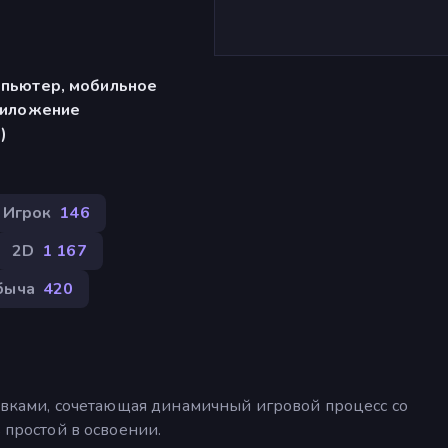
)
мпьютер, мобильное
риложение
)
 Игрок
146
2D
1 167
быча
420
ставками, сочетающая динамичный игровой процесс со
 простой в освоении.