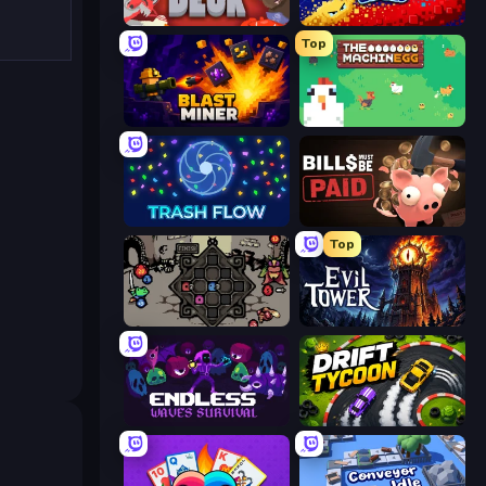
Dungeon Deck
Liquid Swarm
Top
Blast Miner
The MachinEGG
Trash Flow
Bills Must Be Paid
Top
Die in the Dungeon
Evil Tower
Endless Waves Survival
Drift Tycoon