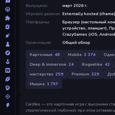
Выпущено
март 2026 г.
Игровой движок
Externally hosted (iframe
Платформы
Браузер (настольный ко
устройство, планшет), П
CrazyGames (iOS, Android
Ориентация
Общий обзор
Карточные
48
Mobile
2 374
Один
Deep & immersive
24
Roguelike
42
мастерство
259
Premium
229
До
Мышка
1 797
Cardlike — это карточная игра с высокими 
стратегической глубиной, при этом оставаясь