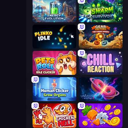
Energy Evolution
Swarm Survivor
Plinko Idle
Gear Factory
Pets Roll: Idle Clicker
Chill Reaction
Human Clicker: Grow Organs
Universe Maker
Chicken Hell
Farm Ring Idle