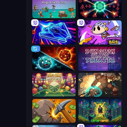
Tavern Rumble: Roguelike Card
Neon Hunter Defense
Stellar Swarm
Dungeons and Bags
PlanetCrush 2
Dungeon Crawl Theater
Just One More Roll
Dungeon of Terror
Mine Clicker
Laptop Empire