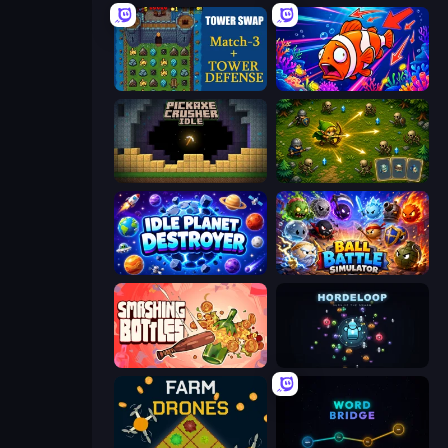
Tower Swap
Fish Catch Idle
Pickaxe Crusher Idle
Tiny Ranger
Idle Planet Destroyer
Ball Battle Simulator
Smashing Bottles
HordeLoop