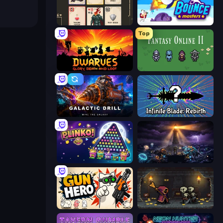
Forward
Bouncemasters
Top
Dwarves: Glory, Death, and Loot
Fantasy Online 2
Galactic Drill
Infinite Blade: Rebirth
PLINKO!
The Last Lighthouse
Gun Hero: Cat Survival
Lost Dungeon