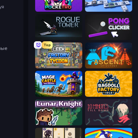
уя
Pocketro
Conveyor Idle
Rogue Tower
Pong Clicker
Top
ные
Leek Factory Tycoon
Ascent of Echoes
Mage Castle Idle Defense
Ragdoll Factory Idle
Lunar Knight
10 Minutes Till Dawn