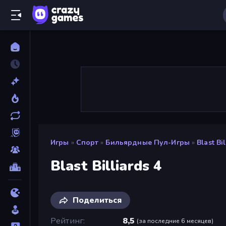
Игры
»
Спорт
»
Бильярдные Пул-Игры
»
Blast Bil
Blast Billiards 4
Поделиться
Рейтинг
8,5
(
за последние 6 месяцев
)