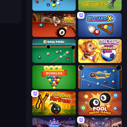
Billiards Pool 8
Unmatched Ego
Royal Pool
BilliardX
9 Ball Pool
Goal Gang
Pool Bubbles
8 Ball Pool
Slingshot Fortress
Pool Merge Mania