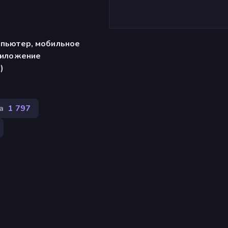
мпьютер, мобильное
риложение
)
а
1 797