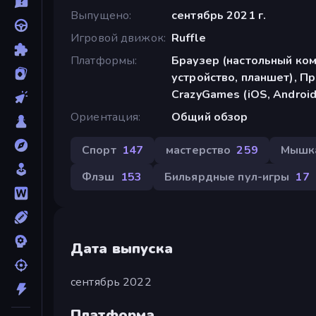
Выпущено
сентябрь 2021 г.
Игровой движок
Ruffle
Платформы
Браузер (настольный ко
устройство, планшет), П
CrazyGames (iOS, Android
Ориентация
Общий обзор
Спорт
147
мастерство
259
Мышк
Флэш
153
Бильярдные пул-игры
17
Дата выпуска
сентябрь 2022
Платформа