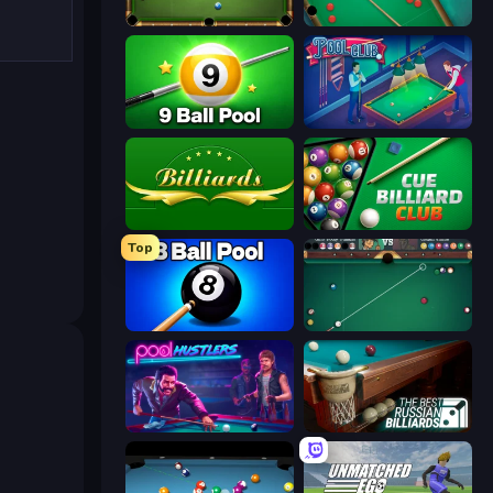
8 Ball Billiards Classic
Snooker
9 Ball Pool Online Multiplayer
Pool Club
Billiards
Cue Billiard Club
Top
8 Ball Pool Billiards Multiplayer
Mafia Billiard Tricks
Pool Hustlers
The Best Russian Billiards