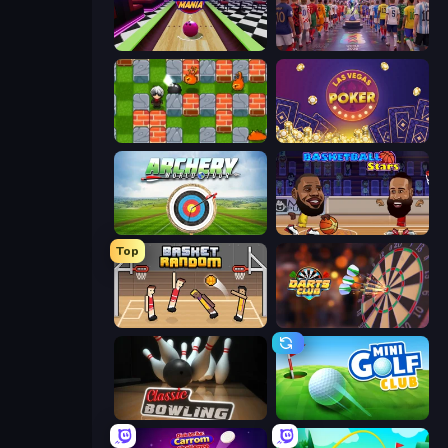
Super Bowling Mania
CG FC 26
Bomber Friends
Las Vegas Poker
Archery World Tour
Basketball Stars
Top
Basket Random
Darts Club
Classic Bowling
Mini Golf Club