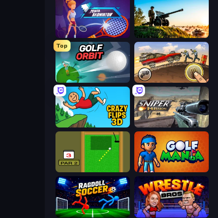
Power Badminton
Artillery Vs Tanks
Top
Golf Orbit
Earn to Die: Zombie Ride
Crazy Flips 3D
Sniper Mission
Mini Putt
Golf Mania
Ragdoll Soccer 2 Players
Wrestle Bros