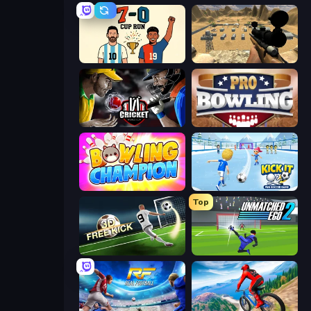
7a0 - World Cup Simulator
Ghost Sniper
Cricket World Cup
Pro Bowling 3D
Bowling Champion
Kick It – Fun Soccer Game
Top
Free Kick Classic (3D Free Kick)
Unmatched Ego 2