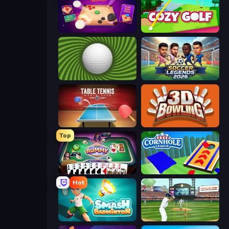
Disk Strike: Carrom Challenge
Cozy Golf
The Speedy Golf
Soccer Legends 2026
Table Tennis World Tour
3D Bowling
Top
Gin Rummy Mania
Cornhole League
Hot
Smash Badminton
Baseball