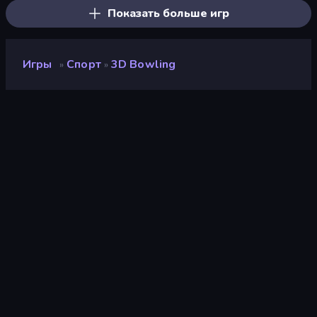
Показать больше игр
Игры
Спорт
3D Bowling
»
»
3D Bowling
Разработчик
Famobi
Рейтинг
8,2
(
за последние 6 месяцев
)
Выпущено
июль 2018 г.
Последнее обновление
май 2023 г.
Игровой движок
HTML5
Платформы
Браузер (настольный
компьютер, мобильное
устройство, планшет),
Приложение