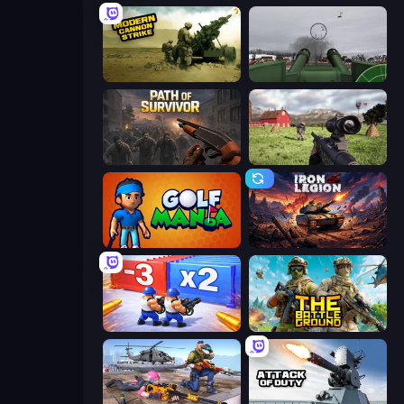
Modern Cannon Strike
Flakmeister
Path of Survivor
Dead Zed
Golf Mania
Iron Legion
Battle Brigade
The Battleground