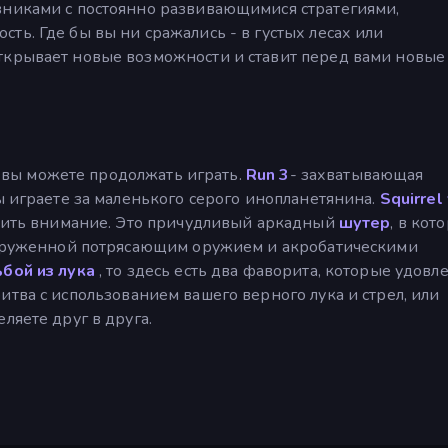
вниками с постоянно развивающимися стратегиями,
ть. Где бы вы ни сражались - в густых лесах или
ткрывает новые возможности и ставит перед вами новые
то вы можете продолжать играть.
Run 3
- захватывающая
ы играете за маленького серого инопланетянина.
Squirrel
атить внимание. Это причудливый аркадный
шутер
, в кот
вооруженной потрясающим оружием и акробатическими
ьбой из лука
, то здесь есть два фаворита, которые удовл
битва с использованием вашего верного лука и стрел, или
еляете друг в друга.