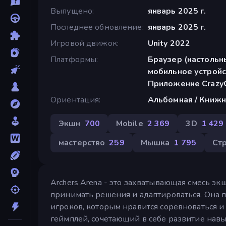
Выпущено
январь 2025 г.
Последнее обновление
январь 2025 г.
Игровой движок
Unity 2022
Платформы
Браузер (настольн
мобильное устройс
Приложение CrazyG
Ориентация
Альбомная / Книжн
Экшн
700
Mobile
2 369
3D
1 429
мастерство
259
Мышка
1 795
Ст
Archers Arena - это захватывающая смесь эк
принимать решения и адаптироваться. Она 
игроков, которым нравится соревноваться 
геймплей, сочетающий в себе развитие нав