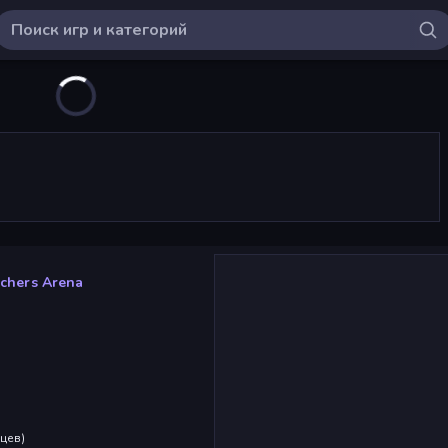
chers Arena
яцев
)