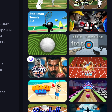
ESPN Arcade Baseball
Hotfoot Baseball
енных
урон и
Stickman Tennis 3D
Cricket World Cup
ы
ять
The Speedy Golf
Aim Trainer Idle
из
ии
Cricket Clash
100 Meters Race
ала
Beach Ball
Super Bowling Mania