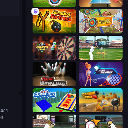
Archery World Tour
Table Tennis World Tour
Slingshot Fortress
Archery Master
Darts Club
Baseball
Classic Bowling
Power Badminton
 для
Cornhole League
Cannon Balls 3D
ый