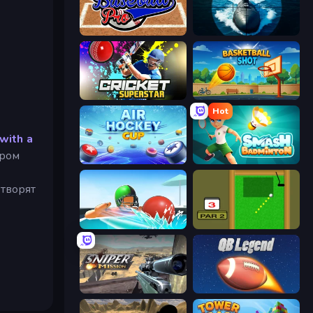
Baseball Pro
Ships Battlefield 3D
Cricket Superstar League
Basketball Shot
Hot
 with a
ором
Air Hockey Cup
Smash Badminton
етворят
Dodgeball
Mini Putt
Sniper Mission
2 Minute Football QB Legend