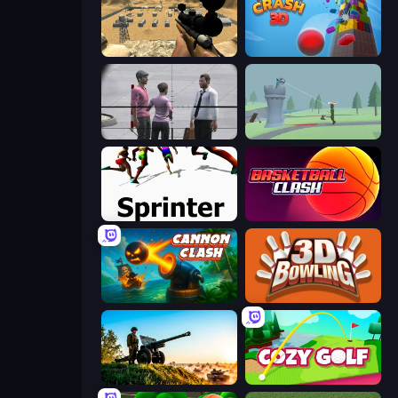
Ghost Sniper
Tower Crash 3D
Sniper Assassin - Government Agent
Tower Archer
Sprinter
Basketball Clash
Cannon Clash
3D Bowling
Artillery Vs Tanks
Cozy Golf