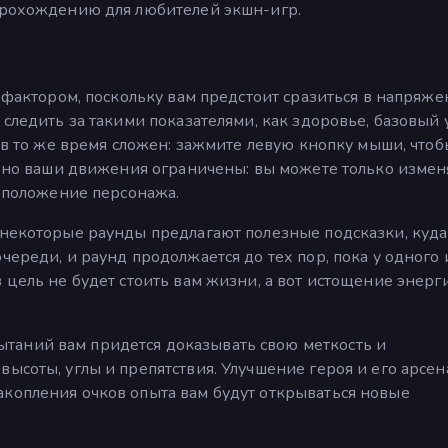
 прохождению для любителей экшн-игр.
м фактором, поскольку вам предстоит сразиться в напряж
 следить за такими показателями, как здоровье, базовый 
и в то же время сложен: зажмите левую кнопку мыши, чтоб
ь, но ваши движения ограничены: вы можете только измен
е положение персонажа.
 некоторые раунды предлагают полезные подсказки, куда
череди, и раунд продолжается до тех пор, пока у одного 
 цель не будет стоить вам жизни, а вот истощение энерг
таний вам придется доказывать свою меткость и
ысоты, углы и препятствия. Улучшение героя и его арсен
акопления очков опыта вам будут открываться новые