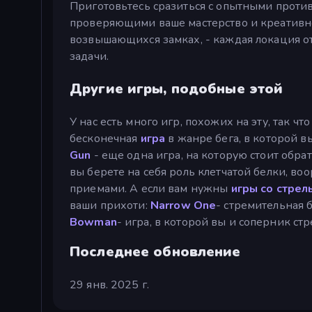
Приготовьтесь сразиться с опытными проти
проверяющими ваше мастерство и креативнос
возвышающихся замках, - каждая локация о
задачи.
Другие игры, подобные этой
У нас есть много игр, похожих на эту, так ч
бесконечная
игра
в жанре бега, в которой в
Gun
- еще одна игра, на которую стоит обр
вы берете на себя роль клетчатой белки, 
приемами. А если вам нужны
игры со стрел
ваши прихоти:
Narrow One
- стремительная 
Bowman
- игра, в которой вы и соперник стр
Последнее обновление
29 янв. 2025 г.