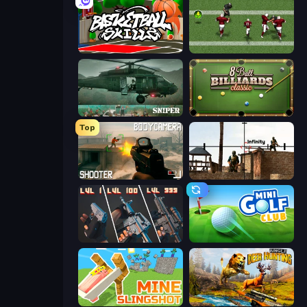
Basketball Skills
Return Man 2
SNIPER
8 Ball Billiards Classic
Top
BodyCamera Shooter
Lethal Sniper 3D: Army Soldier
The Range 3D
Mini Golf Club
Mine Slingshot
Jungle Deer Hunting